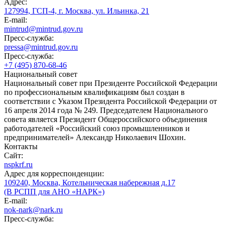
Адрес:
127994, ГСП-4, г. Москва, ул. Ильинка, 21
E-mail:
mintrud@mintrud.gov.ru
Пресс-служба:
pressa@mintrud.gov.ru
Пресс-служба:
+7 (495) 870-68-46
Национальный совет
Национальный совет при Президенте Российской Федерации
по профессиональным квалификациям был создан в
соответствии с Указом Президента Российской Федерации от
16 апреля 2014 года № 249. Председателем Национального
совета является Президент Общероссийского объединения
работодателей «Российский союз промышленников и
предпринимателей» Александр Николаевич Шохин.
Контакты
Сайт:
nspkrf.ru
Адрес для корреспонденции:
109240, Москва, Котельническая набережная д.17
(В РСПП для АНО «НАРК»)
E-mail:
nok-nark@nark.ru
Пресс-служба: