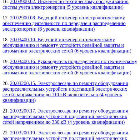
16.
20.03900.02. Инженер по техническому обслуживанию
систем учета электроэнергии (5 уровень квалификации)
17.
20.02900.08. Ведущий инженер по метрологическому
обеспечению деятельности по передаче и распределению
электроэнергии (6 уровень квалификации)
18.
20.03400.10. Ведущий инженер по техническому
обслуживанию и ремонту устройств релейной защиты и
автоматики электрических сетей (6 уровень квалификации)
19.
20.03400.16. Руководитель подразделения по техническому
обслуживанию и ремонту устройств релейной защиты и
автоматики электрических сетей (6 уровень квалификации)
20.
20.03200.15. Электрослесарь по ремонту оборудования
распределительных устройств подстанций электрических
сетей напряжением до 110 кВ включительно (4 уровень
квалификации)
21.
20.03200.17. Электрослесарь по ремонту оборудования
распределительных устройств подстанций электрических
сетей напряжением до 330 кВ (4 уровень квалификации)
22.
20.03200.19. Электрослесарь по ремонту оборудования
распределительных устройств подстанций электрических