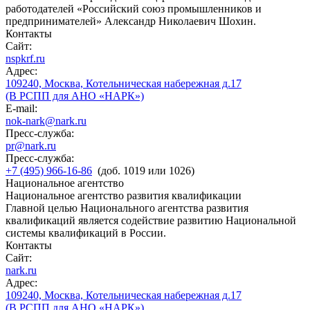
работодателей «Российский союз промышленников и
предпринимателей» Александр Николаевич Шохин.
Контакты
Сайт:
nspkrf.ru
Адрес:
109240, Москва, Котельническая набережная д.17
(В РСПП для АНО «НАРК»)
E-mail:
nok-nark@nark.ru
Пресс-служба:
pr@nark.ru
Пресс-служба:
+7 (495) 966-16-86
(доб. 1019 или 1026)
Национальное агентство
Национальное агентство развития квалификации
Главной целью Национального агентства развития
квалификаций является содействие развитию Национальной
системы квалификаций в России.
Контакты
Сайт:
nark.ru
Адрес:
109240, Москва, Котельническая набережная д.17
(В РСПП для АНО «НАРК»)