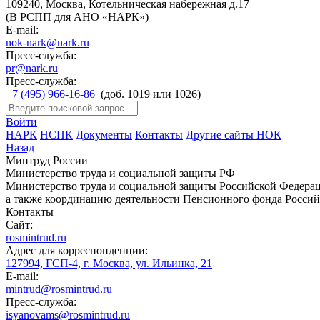
109240, Москва, Котельническая набережная д.17
(В РСПП для АНО «НАРК»)
E-mail:
nok-nark@nark.ru
Пресс-служба:
pr@nark.ru
Пресс-служба:
+7 (495) 966-16-86
(доб. 1019 или 1026)
Войти
НАРК
НСПК
Документы
Контакты
Другие сайты НОК
Назад
Минтруд России
Министерство труда и социальной защиты РФ
Министерство труда и социальной защиты Российской Федераци
а также координацию деятельности Пенсионного фонда Россий
Контакты
Сайт:
rosmintrud.ru
Адрес для корреспонденции:
127994, ГСП-4, г. Москва, ул. Ильинка, 21
E-mail:
mintrud@rosmintrud.ru
Пресс-служба:
isyanovams@rosmintrud.ru