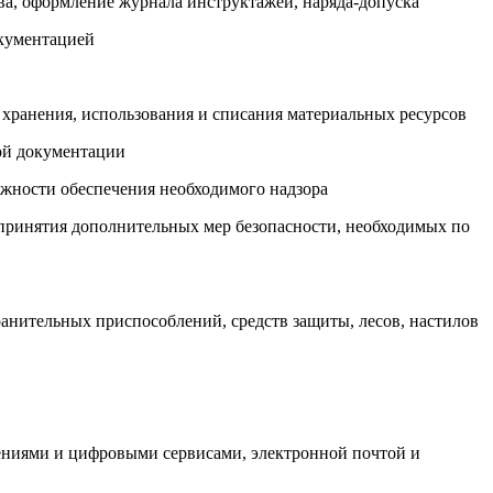
ва, оформление журнала инструктажей, наряда-допуска
окументацией
о хранения, использования и списания материальных ресурсов
кой документации
ожности обеспечения необходимого надзора
ь принятия дополнительных мер безопасности, необходимых по
ранительных приспособлений, средств защиты, лесов, настилов
ениями и цифровыми сервисами, электронной почтой и