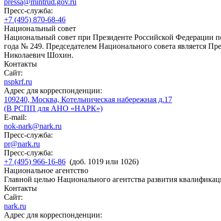
pressa@mintrud.gov.ru
Пресс-служба:
+7 (495) 870-68-46
Национальный совет
Национальный совет при Президенте Российской Федерации по
года № 249. Председателем Национального совета является П
Николаевич Шохин.
Контакты
Сайт:
nspkrf.ru
Адрес для корреспонденции:
109240, Москва, Котельническая набережная д.17
(В РСПП для АНО «НАРК»)
E-mail:
nok-nark@nark.ru
Пресс-служба:
pr@nark.ru
Пресс-служба:
+7 (495) 966-16-86
(доб. 1019 или 1026)
Национальное агентство
Главной целью Национального агентства развития квалификац
Контакты
Сайт:
nark.ru
Адрес для корреспонденции: