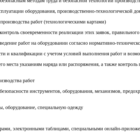
 безопасным методам труда и безопасной технологии производст
сплуатации оборудования, производственно-технологической д
 производства работ (технологическими картами)
 контроль своевременности реализации этих заявок, правильног
оведение работ на оборудовании согласно нормативно-техничес
сти и квалификации с учетом условий выполнения работ и возм
его места указаниям наряда или распоряжения, а также контрол
оизводства работ
 безопасности инструментов, оборудования, механизмов, предох
лы, оборудование, специальную одежду
торами, электронными таблицами, специальными онлайн-прилож