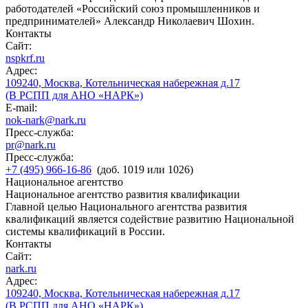
работодателей «Российский союз промышленников и
предпринимателей» Александр Николаевич Шохин.
Контакты
Сайт:
nspkrf.ru
Адрес:
109240, Москва, Котельническая набережная д.17
(В РСПП для АНО «НАРК»)
E-mail:
nok-nark@nark.ru
Пресс-служба:
pr@nark.ru
Пресс-служба:
+7 (495) 966-16-86
(доб. 1019 или 1026)
Национальное агентство
Национальное агентство развития квалификации
Главной целью Национального агентства развития
квалификаций является содействие развитию Национальной
системы квалификаций в России.
Контакты
Сайт:
nark.ru
Адрес:
109240, Москва, Котельническая набережная д.17
(В РСПП для АНО «НАРК»)