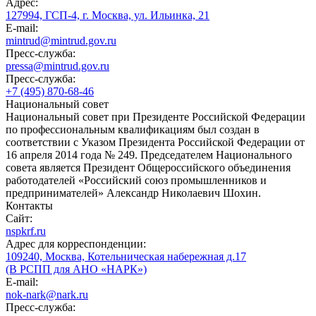
Адрес:
127994, ГСП-4, г. Москва, ул. Ильинка, 21
E-mail:
mintrud@mintrud.gov.ru
Пресс-служба:
pressa@mintrud.gov.ru
Пресс-служба:
+7 (495) 870-68-46
Национальный совет
Национальный совет при Президенте Российской Федерации
по профессиональным квалификациям был создан в
соответствии с Указом Президента Российской Федерации от
16 апреля 2014 года № 249. Председателем Национального
совета является Президент Общероссийского объединения
работодателей «Российский союз промышленников и
предпринимателей» Александр Николаевич Шохин.
Контакты
Сайт:
nspkrf.ru
Адрес для корреспонденции:
109240, Москва, Котельническая набережная д.17
(В РСПП для АНО «НАРК»)
E-mail:
nok-nark@nark.ru
Пресс-служба: