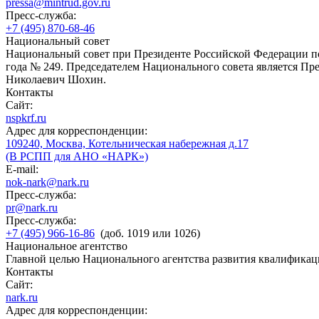
pressa@mintrud.gov.ru
Пресс-служба:
+7 (495) 870-68-46
Национальный совет
Национальный совет при Президенте Российской Федерации по
года № 249. Председателем Национального совета является П
Николаевич Шохин.
Контакты
Сайт:
nspkrf.ru
Адрес для корреспонденции:
109240, Москва, Котельническая набережная д.17
(В РСПП для АНО «НАРК»)
E-mail:
nok-nark@nark.ru
Пресс-служба:
pr@nark.ru
Пресс-служба:
+7 (495) 966-16-86
(доб. 1019 или 1026)
Национальное агентство
Главной целью Национального агентства развития квалификац
Контакты
Сайт:
nark.ru
Адрес для корреспонденции: