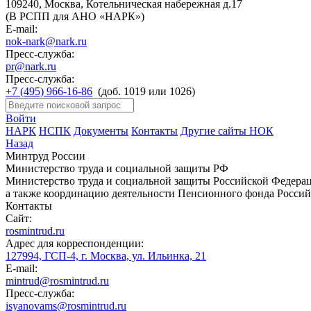
109240, Москва, Котельническая набережная д.17
(В РСПП для АНО «НАРК»)
E-mail:
nok-nark@nark.ru
Пресс-служба:
pr@nark.ru
Пресс-служба:
+7 (495) 966-16-86
(доб. 1019 или 1026)
Войти
НАРК
НСПК
Документы
Контакты
Другие сайты НОК
Назад
Минтруд России
Министерство труда и социальной защиты РФ
Министерство труда и социальной защиты Российской Федераци
а также координацию деятельности Пенсионного фонда Россий
Контакты
Сайт:
rosmintrud.ru
Адрес для корреспонденции:
127994, ГСП-4, г. Москва, ул. Ильинка, 21
E-mail:
mintrud@rosmintrud.ru
Пресс-служба:
isyanovams@rosmintrud.ru