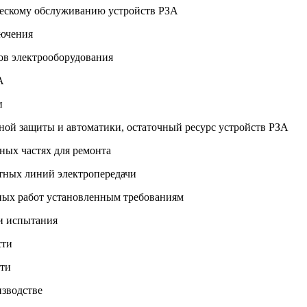
ческому обслуживанию устройств РЗА
лючения
ров электрооборудования
А
и
йной защиты и автоматики, остаточный ресурс устройств РЗА
сных частях для ремонта
етных линий электропередачи
ных работ установленным требованиям
 и испытания
сти
сти
изводстве