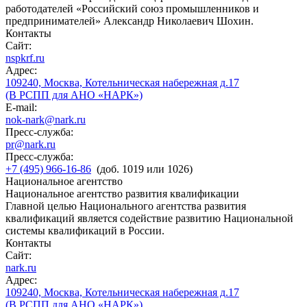
работодателей «Российский союз промышленников и
предпринимателей» Александр Николаевич Шохин.
Контакты
Сайт:
nspkrf.ru
Адрес:
109240, Москва, Котельническая набережная д.17
(В РСПП для АНО «НАРК»)
E-mail:
nok-nark@nark.ru
Пресс-служба:
pr@nark.ru
Пресс-служба:
+7 (495) 966-16-86
(доб. 1019 или 1026)
Национальное агентство
Национальное агентство развития квалификации
Главной целью Национального агентства развития
квалификаций является содействие развитию Национальной
системы квалификаций в России.
Контакты
Сайт:
nark.ru
Адрес:
109240, Москва, Котельническая набережная д.17
(В РСПП для АНО «НАРК»)