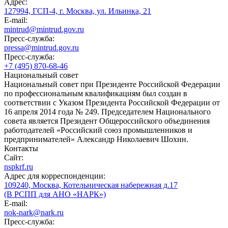
Адрес:
127994, ГСП-4, г. Москва, ул. Ильинка, 21
E-mail:
mintrud@mintrud.gov.ru
Пресс-служба:
pressa@mintrud.gov.ru
Пресс-служба:
+7 (495) 870-68-46
Национальный совет
Национальный совет при Президенте Российской Федерации
по профессиональным квалификациям был создан в
соответствии с Указом Президента Российской Федерации от
16 апреля 2014 года № 249. Председателем Национального
совета является Президент Общероссийского объединения
работодателей «Российский союз промышленников и
предпринимателей» Александр Николаевич Шохин.
Контакты
Сайт:
nspkrf.ru
Адрес для корреспонденции:
109240, Москва, Котельническая набережная д.17
(В РСПП для АНО «НАРК»)
E-mail:
nok-nark@nark.ru
Пресс-служба: