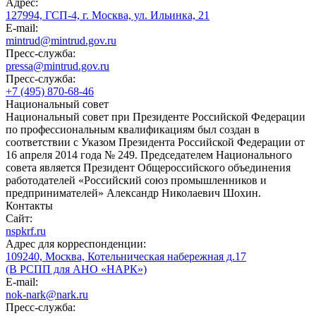
Адрес:
127994, ГСП-4, г. Москва, ул. Ильинка, 21
E-mail:
mintrud@mintrud.gov.ru
Пресс-служба:
pressa@mintrud.gov.ru
Пресс-служба:
+7 (495) 870-68-46
Национальный совет
Национальный совет при Президенте Российской Федерации
по профессиональным квалификациям был создан в
соответствии с Указом Президента Российской Федерации от
16 апреля 2014 года № 249. Председателем Национального
совета является Президент Общероссийского объединения
работодателей «Российский союз промышленников и
предпринимателей» Александр Николаевич Шохин.
Контакты
Сайт:
nspkrf.ru
Адрес для корреспонденции:
109240, Москва, Котельническая набережная д.17
(В РСПП для АНО «НАРК»)
E-mail:
nok-nark@nark.ru
Пресс-служба: