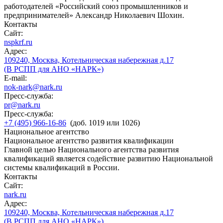
работодателей «Российский союз промышленников и
предпринимателей» Александр Николаевич Шохин.
Контакты
Сайт:
nspkrf.ru
Адрес:
109240, Москва, Котельническая набережная д.17
(В РСПП для АНО «НАРК»)
E-mail:
nok-nark@nark.ru
Пресс-служба:
pr@nark.ru
Пресс-служба:
+7 (495) 966-16-86
(доб. 1019 или 1026)
Национальное агентство
Национальное агентство развития квалификации
Главной целью Национального агентства развития
квалификаций является содействие развитию Национальной
системы квалификаций в России.
Контакты
Сайт:
nark.ru
Адрес:
109240, Москва, Котельническая набережная д.17
(В РСПП для АНО «НАРК»)