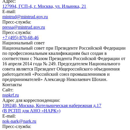
Адрес:
127994, ГСП-4, г. Москва, ул. Ильинка, 21
E-mail:
mintrud@mintrud.gov.ru
Пресс-служба:
pressa@mintrud.gov.ru
Пресс-служба:
+7 (495) 870-68-46
Национальный совет
Национальный совет при Президенте Российской Федерации
по профессиональным квалификациям был создан в
соответствии с Указом Президента Российской Федерации от
16 апреля 2014 года № 249. Председателем Национального
совета является Президент Общероссийского объединения
работодателей «Российский союз промышленников и
предпринимателей» Александр Николаевич Шохин.
Контакты
Сайт:
nspkrf.ru
Адрес для корреспонденции:
109240, Москва, Котельническая набережная д.17
(В РСПП для АНО «НАРК»)
E-mail:
nok-nark@nark.ru
Пресс-служба: