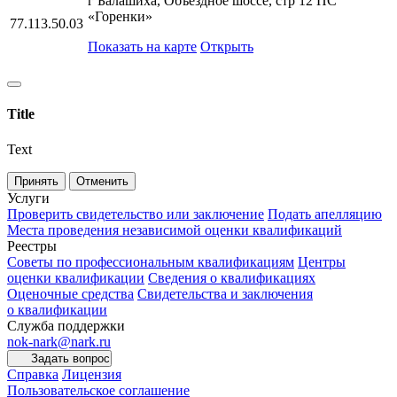
г Балашиха, Объездное шоссе, стр 12 ПС
«Горенки»
77.113.50.03
Показать на карте
Открыть
Title
Text
Принять
Отменить
Услуги
Проверить свидетельство или заключение
Подать апелляцию
Места проведения независимой оценки квалификаций
Реестры
Советы по профессиональным квалификациям
Центры
оценки квалификации
Сведения о квалификациях
Оценочные средства
Свидетельства и заключения
о квалификации
Служба поддержки
nok-nark@nark.ru
Задать вопрос
Справка
Лицензия
Пользовательское соглашение