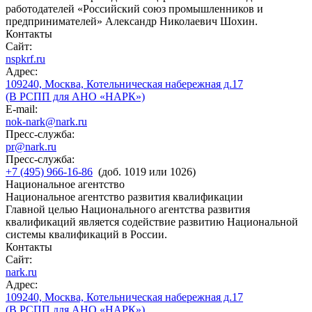
работодателей «Российский союз промышленников и
предпринимателей» Александр Николаевич Шохин.
Контакты
Сайт:
nspkrf.ru
Адрес:
109240, Москва, Котельническая набережная д.17
(В РСПП для АНО «НАРК»)
E-mail:
nok-nark@nark.ru
Пресс-служба:
pr@nark.ru
Пресс-служба:
+7 (495) 966-16-86
(доб. 1019 или 1026)
Национальное агентство
Национальное агентство развития квалификации
Главной целью Национального агентства развития
квалификаций является содействие развитию Национальной
системы квалификаций в России.
Контакты
Сайт:
nark.ru
Адрес:
109240, Москва, Котельническая набережная д.17
(В РСПП для АНО «НАРК»)