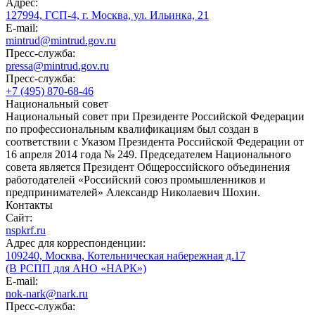
Адрес:
127994, ГСП-4, г. Москва, ул. Ильинка, 21
E-mail:
mintrud@mintrud.gov.ru
Пресс-служба:
pressa@mintrud.gov.ru
Пресс-служба:
+7 (495) 870-68-46
Национальный совет
Национальный совет при Президенте Российской Федерации
по профессиональным квалификациям был создан в
соответствии с Указом Президента Российской Федерации от
16 апреля 2014 года № 249. Председателем Национального
совета является Президент Общероссийского объединения
работодателей «Российский союз промышленников и
предпринимателей» Александр Николаевич Шохин.
Контакты
Сайт:
nspkrf.ru
Адрес для корреспонденции:
109240, Москва, Котельническая набережная д.17
(В РСПП для АНО «НАРК»)
E-mail:
nok-nark@nark.ru
Пресс-служба: