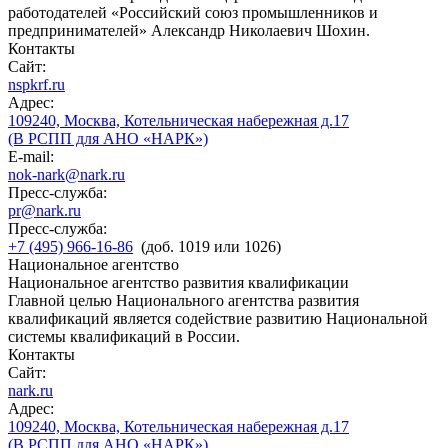
работодателей «Российский союз промышленников и
предпринимателей» Александр Николаевич Шохин.
Контакты
Сайт:
nspkrf.ru
Адрес:
109240, Москва, Котельническая набережная д.17
(В РСПП для АНО «НАРК»)
E-mail:
nok-nark@nark.ru
Пресс-служба:
pr@nark.ru
Пресс-служба:
+7 (495) 966-16-86
(доб. 1019 или 1026)
Национальное агентство
Национальное агентство развития квалификации
Главной целью Национального агентства развития
квалификаций является содействие развитию Национальной
системы квалификаций в России.
Контакты
Сайт:
nark.ru
Адрес:
109240, Москва, Котельническая набережная д.17
(В РСПП для АНО «НАРК»)