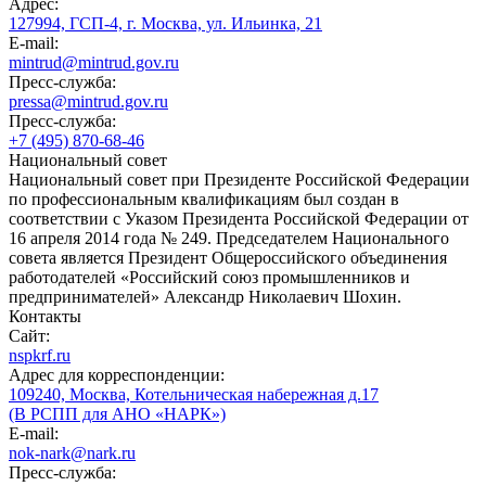
Адрес:
127994, ГСП-4, г. Москва, ул. Ильинка, 21
E-mail:
mintrud@mintrud.gov.ru
Пресс-служба:
pressa@mintrud.gov.ru
Пресс-служба:
+7 (495) 870-68-46
Национальный совет
Национальный совет при Президенте Российской Федерации
по профессиональным квалификациям был создан в
соответствии с Указом Президента Российской Федерации от
16 апреля 2014 года № 249. Председателем Национального
совета является Президент Общероссийского объединения
работодателей «Российский союз промышленников и
предпринимателей» Александр Николаевич Шохин.
Контакты
Сайт:
nspkrf.ru
Адрес для корреспонденции:
109240, Москва, Котельническая набережная д.17
(В РСПП для АНО «НАРК»)
E-mail:
nok-nark@nark.ru
Пресс-служба: