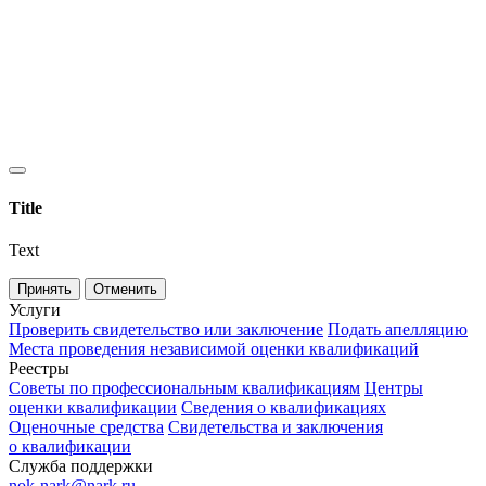
Title
Text
Принять
Отменить
Услуги
Проверить свидетельство или заключение
Подать апелляцию
Места проведения независимой оценки квалификаций
Реестры
Советы по профессиональным квалификациям
Центры
оценки квалификации
Сведения о квалификациях
Оценочные средства
Свидетельства и заключения
о квалификации
Служба поддержки
nok-nark@nark.ru