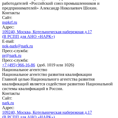
работодателей «Российский союз промышленников и
предпринимателей» Александр Николаевич Шохин.
Контакты
Сайт:
nspkrf.ru
Адрес:
109240, Москва, Котельническая набережная д.17
(В РСПП для АНО «НАРК»)
E-mail:
nok-nark@nark.ru
Пресс-служба:
pr@nark.ru
Пресс-служба:
+7 (495) 966-16-86
(доб. 1019 или 1026)
Национальное агентство
Национальное агентство развития квалификации
Главной целью Национального агентства развития
квалификаций является содействие развитию Национальной
системы квалификаций в России.
Контакты
Сайт:
nark.ru
Адрес:
109240, Москва, Котельническая набережная д.17
(В РСПП для АНО «НАРК»)