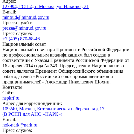
Адрес:
127994, ГСП-4, г. Москва, ул. Ильинка, 21
E-mail:
mintrud@mintrud.gov.ru
Пресс-служба:
pressa@mintrud.gov.ru
Пресс-служба:
+7 (495) 870-68-46
Национальный совет
Национальный совет при Президенте Российской Федерации
по профессиональным квалификациям был создан в
соответствии с Указом Президента Российской Федерации от
16 апреля 2014 года № 249. Председателем Национального
совета является Президент Общероссийского объединения
работодателей «Российский союз промышленников и
предпринимателей» Александр Николаевич Шохин.
Контакты
Сайт:
nspkrf.ru
Адрес для корреспонденции:
109240, Москва, Котельническая набережная д.17
(В РСПП для АНО «НАРК»)
E-mail:
nok-nark@nark.ru
Пресс-служба: