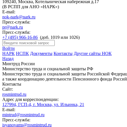
109240, Москва, Котельническая набережная д.17
(В РСПП для АНО «НАРК»)
E-mail:
nok-nark@nark.ru
Пресс-служба:
pr@nark.ru
Пресс-служба:
+7 (495) 966-16-86
(доб. 1019 или 1026)
Войти
НАРК
НСПК
Документы
Контакты
Другие сайты НОК
Назад
Минтруд России
Министерство труда и социальной защиты РФ
Министерство труда и социальной защиты Российской Федераци
а также координацию деятельности Пенсионного фонда Россий
Контакты
Сайт:
rosmintrud.ru
Адрес для корреспонденции:
127994, ГСП-4, г. Москва, ул. Ильинка, 21
E-mail:
mintrud@rosmintrud.ru
Пресс-служба:
isyanovams@rosmintrud.ru