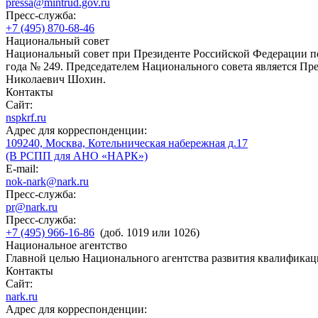
pressa@mintrud.gov.ru
Пресс-служба:
+7 (495) 870-68-46
Национальный совет
Национальный совет при Президенте Российской Федерации по
года № 249. Председателем Национального совета является П
Николаевич Шохин.
Контакты
Сайт:
nspkrf.ru
Адрес для корреспонденции:
109240, Москва, Котельническая набережная д.17
(В РСПП для АНО «НАРК»)
E-mail:
nok-nark@nark.ru
Пресс-служба:
pr@nark.ru
Пресс-служба:
+7 (495) 966-16-86
(доб. 1019 или 1026)
Национальное агентство
Главной целью Национального агентства развития квалификац
Контакты
Сайт:
nark.ru
Адрес для корреспонденции: