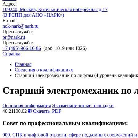
Адрес:
109240, Москва, Котельническая набережная д.17
(В РСПП для АНО «НАРК»)
E-mail:
nok-nark@nark.ru
Пресс-служба:
pr@nark.ru
Пресс-служба:
+7 (495) 966-16-86
(доб. 1019 или 1026)
Справка
Главная
Сведения о квалификациях
Старший электромеханик по лифтам (4 уровень квалифи
Старший электромеханик по 
Основная информация
Экзаменационные площадки
40.21100.02
Скачать
PDF
Совет по профессиональным квалификациям:
009. СПК в лифтовой отрасли, сфере подъемных сооружений и