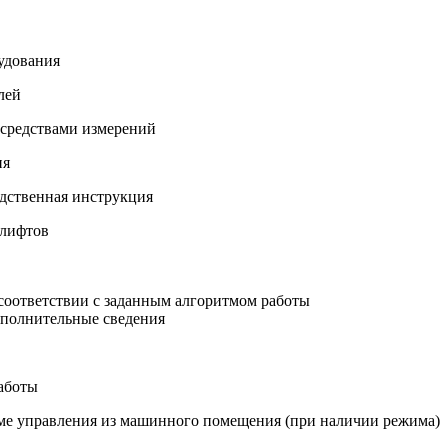
рудования
лей
 средствами измерений
ия
одственная инструкция
 лифтов
соответствии с заданным алгоритмом работы
ополнительные сведения
аботы
ме управления из машинного помещения (при наличии режима)