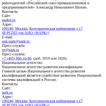
работодателей «Российский союз промышленников и
предпринимателей» Александр Николаевич Шохин.
Контакты
Сайт:
nspkrf.ru
Адрес:
109240, Москва, Котельническая набережная д.17
(В РСПП для АНО «НАРК»)
E-mail:
nok-nark@nark.ru
Пресс-служба:
pr@nark.ru
Пресс-служба:
+7 (495) 966-16-86
(доб. 1019 или 1026)
Национальное агентство
Национальное агентство развития квалификации
Главной целью Национального агентства развития
квалификаций является содействие развитию Национальной
системы квалификаций в России.
Контакты
Сайт:
nark.ru
Адрес:
109240, Москва, Котельническая набережная д.17
(В РСПП для АНО «НАРК»)