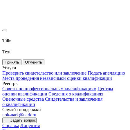
Title
Text
Принять
Отменить
Услуги
Проверить свидетельство или заключение
Подать апелляцию
Места проведения независимой оценки квалификаций
Реестры
Советы по профессиональным квалификациям
Центры
оценки квалификации
Сведения о квалификациях
Оценочные средства
Свидетельства и заключения
о квалификации
Служба поддержки
nok-nark@nark.ru
Задать вопрос
Справка
Лицензия