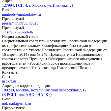
Адрес:
127994, ГСП-4, г. Москва, ул. Ильинка, 21
E-mail:
mintrud@mintrud.gov.ru
Пресс-служба:
pressa@mintrud.gov.ru
Пресс-служба:
+7 (495) 870-68-46
Национальный совет
Национальный совет при Президенте Российской Федерации
по профессиональным квалификациям был создан в
соответствии с Указом Президента Российской Федерации от
16 апреля 2014 года № 249. Председателем Национального
совета является Президент Общероссийского объединения
работодателей «Российский союз промышленников и
предпринимателей» Александр Николаевич Шохин.
Контакты
Сайт:
nspkrf.ru
Адрес для корреспонденции:
109240, Москва, Котельническая набережная д.17
(В РСПП для АНО «НАРК»)
E-mail:
nok-nark@nark.ru
Пресс-служба: