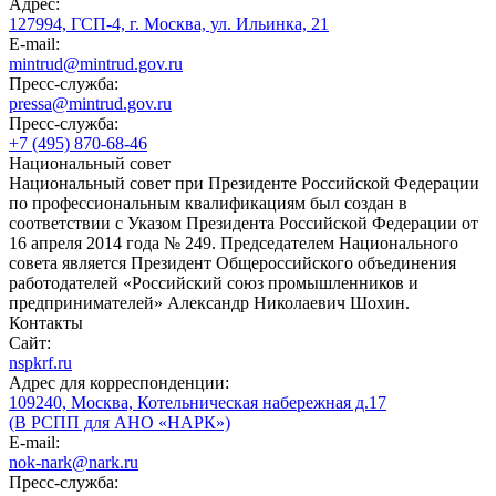
Адрес:
127994, ГСП-4, г. Москва, ул. Ильинка, 21
E-mail:
mintrud@mintrud.gov.ru
Пресс-служба:
pressa@mintrud.gov.ru
Пресс-служба:
+7 (495) 870-68-46
Национальный совет
Национальный совет при Президенте Российской Федерации
по профессиональным квалификациям был создан в
соответствии с Указом Президента Российской Федерации от
16 апреля 2014 года № 249. Председателем Национального
совета является Президент Общероссийского объединения
работодателей «Российский союз промышленников и
предпринимателей» Александр Николаевич Шохин.
Контакты
Сайт:
nspkrf.ru
Адрес для корреспонденции:
109240, Москва, Котельническая набережная д.17
(В РСПП для АНО «НАРК»)
E-mail:
nok-nark@nark.ru
Пресс-служба: