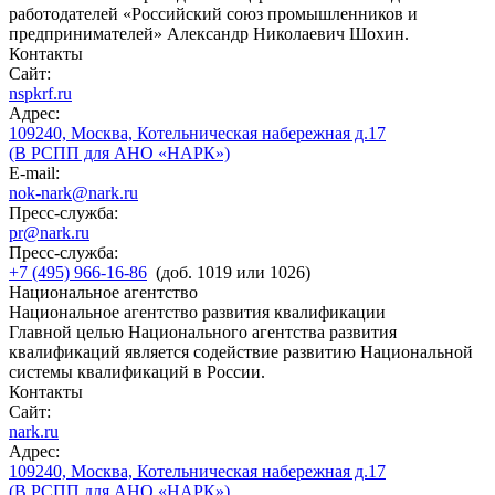
работодателей «Российский союз промышленников и
предпринимателей» Александр Николаевич Шохин.
Контакты
Сайт:
nspkrf.ru
Адрес:
109240, Москва, Котельническая набережная д.17
(В РСПП для АНО «НАРК»)
E-mail:
nok-nark@nark.ru
Пресс-служба:
pr@nark.ru
Пресс-служба:
+7 (495) 966-16-86
(доб. 1019 или 1026)
Национальное агентство
Национальное агентство развития квалификации
Главной целью Национального агентства развития
квалификаций является содействие развитию Национальной
системы квалификаций в России.
Контакты
Сайт:
nark.ru
Адрес:
109240, Москва, Котельническая набережная д.17
(В РСПП для АНО «НАРК»)