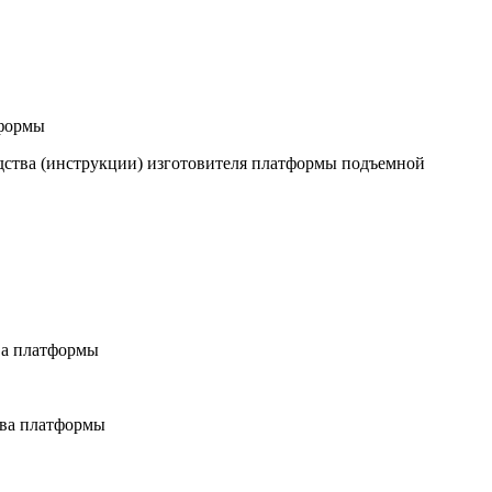
тформы
одства (инструкции) изготовителя платформы подъемной
тва платформы
тва платформы