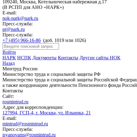
109240, Москва, Котельническая набережная д.17
(В РСПП для АНО «НАРК»)
E-mail:
nok-nark@nark.ru
Пресс-служба:
pr@nark.ru
Пресс-служба:
+7 (495) 966-16-86
(доб. 1019 или 1026)
Войти
НАРК
НСПК
Документы
Контакты
Другие сайты НОК
Назад
Минтруд России
Министерство труда и социальной защиты РФ
Министерство труда и социальной защиты Российской Федераци
а также координацию деятельности Пенсионного фонда Россий
Контакты
Сайт:
rosmintrud.ru
Адрес для корреспонденции:
127994, ГСП-4, г. Москва, ул. Ильинка, 21
E-mail:
mintrud@rosmintrud.ru
Пресс-служба:
isyanovams@rosmintrud.ru