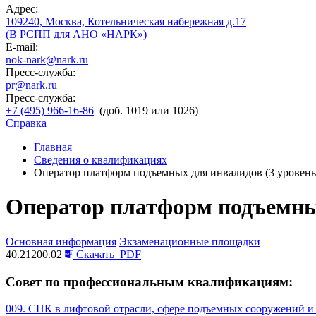
Адрес:
109240, Москва, Котельническая набережная д.17
(В РСПП для АНО «НАРК»)
E-mail:
nok-nark@nark.ru
Пресс-служба:
pr@nark.ru
Пресс-служба:
+7 (495) 966-16-86
(доб. 1019 или 1026)
Справка
Главная
Сведения о квалификациях
Оператор платформ подъемных для инвалидов (3 уровен
Оператор платформ подъемны
Основная информация
Экзаменационные площадки
40.21200.02
Скачать
PDF
Совет по профессиональным квалификациям:
009. СПК в лифтовой отрасли, сфере подъемных сооружений и