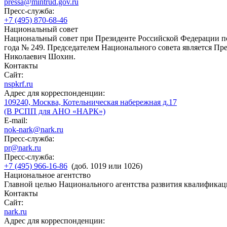
pressa@mintrud.gov.ru
Пресс-служба:
+7 (495) 870-68-46
Национальный совет
Национальный совет при Президенте Российской Федерации по
года № 249. Председателем Национального совета является П
Николаевич Шохин.
Контакты
Сайт:
nspkrf.ru
Адрес для корреспонденции:
109240, Москва, Котельническая набережная д.17
(В РСПП для АНО «НАРК»)
E-mail:
nok-nark@nark.ru
Пресс-служба:
pr@nark.ru
Пресс-служба:
+7 (495) 966-16-86
(доб. 1019 или 1026)
Национальное агентство
Главной целью Национального агентства развития квалификац
Контакты
Сайт:
nark.ru
Адрес для корреспонденции: