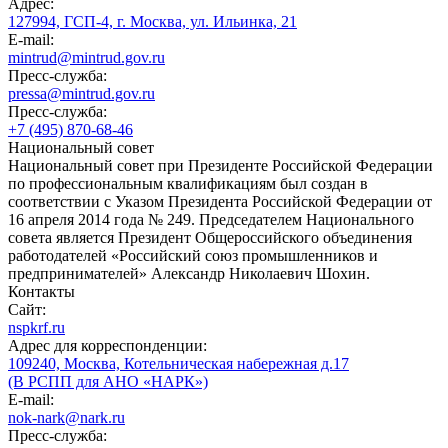
Адрес:
127994, ГСП-4, г. Москва, ул. Ильинка, 21
E-mail:
mintrud@mintrud.gov.ru
Пресс-служба:
pressa@mintrud.gov.ru
Пресс-служба:
+7 (495) 870-68-46
Национальный совет
Национальный совет при Президенте Российской Федерации
по профессиональным квалификациям был создан в
соответствии с Указом Президента Российской Федерации от
16 апреля 2014 года № 249. Председателем Национального
совета является Президент Общероссийского объединения
работодателей «Российский союз промышленников и
предпринимателей» Александр Николаевич Шохин.
Контакты
Сайт:
nspkrf.ru
Адрес для корреспонденции:
109240, Москва, Котельническая набережная д.17
(В РСПП для АНО «НАРК»)
E-mail:
nok-nark@nark.ru
Пресс-служба: