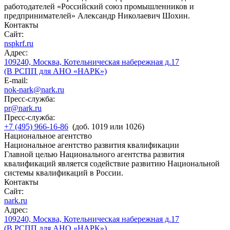
работодателей «Российский союз промышленников и
предпринимателей» Александр Николаевич Шохин.
Контакты
Сайт:
nspkrf.ru
Адрес:
109240, Москва, Котельническая набережная д.17
(В РСПП для АНО «НАРК»)
E-mail:
nok-nark@nark.ru
Пресс-служба:
pr@nark.ru
Пресс-служба:
+7 (495) 966-16-86
(доб. 1019 или 1026)
Национальное агентство
Национальное агентство развития квалификации
Главной целью Национального агентства развития
квалификаций является содействие развитию Национальной
системы квалификаций в России.
Контакты
Сайт:
nark.ru
Адрес:
109240, Москва, Котельническая набережная д.17
(В РСПП для АНО «НАРК»)