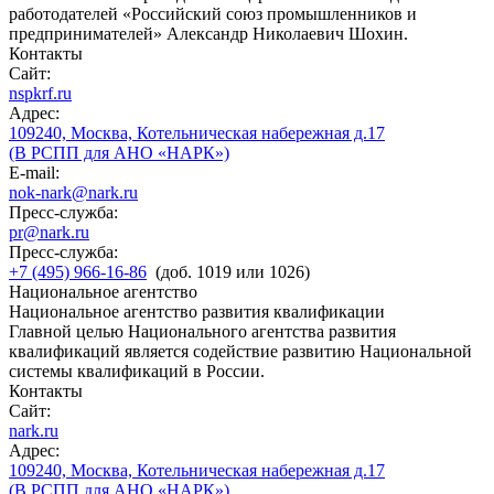
работодателей «Российский союз промышленников и
предпринимателей» Александр Николаевич Шохин.
Контакты
Сайт:
nspkrf.ru
Адрес:
109240, Москва, Котельническая набережная д.17
(В РСПП для АНО «НАРК»)
E-mail:
nok-nark@nark.ru
Пресс-служба:
pr@nark.ru
Пресс-служба:
+7 (495) 966-16-86
(доб. 1019 или 1026)
Национальное агентство
Национальное агентство развития квалификации
Главной целью Национального агентства развития
квалификаций является содействие развитию Национальной
системы квалификаций в России.
Контакты
Сайт:
nark.ru
Адрес:
109240, Москва, Котельническая набережная д.17
(В РСПП для АНО «НАРК»)