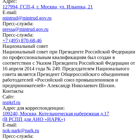
Адрес:
127994, ГСП-4, г. Москва, ул. Ильинка, 21
E-mail:
mintrud@mintrud.gov.ru
Пресс-служба:
pressa@mintrud.gov.ru
Пресс-служба:
+7 (495) 870-68-46
Национальный совет
Национальный совет при Президенте Российской Федерации
по профессиональным квалификациям был создан в
соответствии с Указом Президента Российской Федерации от
16 апреля 2014 года № 249. Председателем Национального
совета является Президент Общероссийского объединения
работодателей «Российский союз промышленников и
предпринимателей» Александр Николаевич Шохин.
Контакты
Сайт:
nspkrf.ru
Адрес для корреспонденции:
109240, Москва, Котельническая набережная д.17
(В РСПП для АНО «НАРК»)
E-mail:
nok-nark@nark.ru
Пресс-служба: