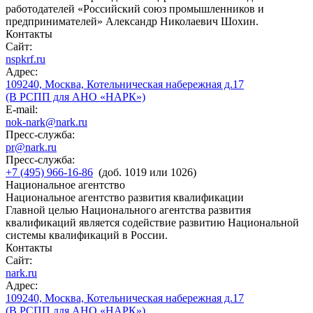
работодателей «Российский союз промышленников и
предпринимателей» Александр Николаевич Шохин.
Контакты
Сайт:
nspkrf.ru
Адрес:
109240, Москва, Котельническая набережная д.17
(В РСПП для АНО «НАРК»)
E-mail:
nok-nark@nark.ru
Пресс-служба:
pr@nark.ru
Пресс-служба:
+7 (495) 966-16-86
(доб. 1019 или 1026)
Национальное агентство
Национальное агентство развития квалификации
Главной целью Национального агентства развития
квалификаций является содействие развитию Национальной
системы квалификаций в России.
Контакты
Сайт:
nark.ru
Адрес:
109240, Москва, Котельническая набережная д.17
(В РСПП для АНО «НАРК»)