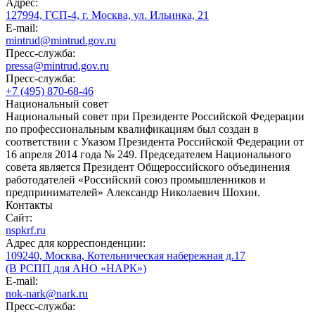
Адрес:
127994, ГСП-4, г. Москва, ул. Ильинка, 21
E-mail:
mintrud@mintrud.gov.ru
Пресс-служба:
pressa@mintrud.gov.ru
Пресс-служба:
+7 (495) 870-68-46
Национальный совет
Национальный совет при Президенте Российской Федерации
по профессиональным квалификациям был создан в
соответствии с Указом Президента Российской Федерации от
16 апреля 2014 года № 249. Председателем Национального
совета является Президент Общероссийского объединения
работодателей «Российский союз промышленников и
предпринимателей» Александр Николаевич Шохин.
Контакты
Сайт:
nspkrf.ru
Адрес для корреспонденции:
109240, Москва, Котельническая набережная д.17
(В РСПП для АНО «НАРК»)
E-mail:
nok-nark@nark.ru
Пресс-служба: