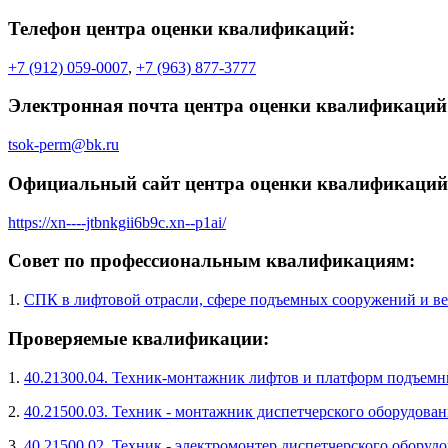
Телефон центра оценки квалификаций:
+7 (912) 059-0007
,
+7 (963) 877-3777
Электронная почта центра оценки квалификаций
tsok-perm@bk.ru
Официальный сайт центра оценки квалификаций
https://xn----jtbnkgii6b9c.xn--p1ai/
Совет по профессиональным квалификациям:
1.
СПК в лифтовой отрасли, сфере подъемных сооружений и ве
Проверяемые квалификации:
1.
40.21300.04. Техник-монтажник лифтов и платформ подъемн
2.
40.21500.03. Техник - монтажник диспетчерского оборудован
3.
40.21500.02. Техник - электромонтер диспетчерского оборуд