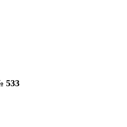
№ 533