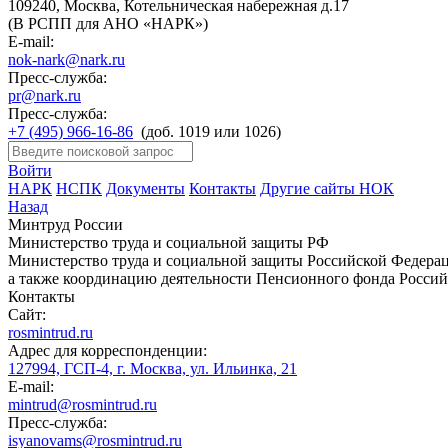
109240, Москва, Котельническая набережная д.17
(В РСПП для АНО «НАРК»)
E-mail:
nok-nark@nark.ru
Пресс-служба:
pr@nark.ru
Пресс-служба:
+7 (495) 966-16-86
(доб. 1019 или 1026)
Войти
НАРК
НСПК
Документы
Контакты
Другие сайты НОК
Назад
Минтруд России
Министерство труда и социальной защиты РФ
Министерство труда и социальной защиты Российской Федераци
а также координацию деятельности Пенсионного фонда Россий
Контакты
Сайт:
rosmintrud.ru
Адрес для корреспонденции:
127994, ГСП-4, г. Москва, ул. Ильинка, 21
E-mail:
mintrud@rosmintrud.ru
Пресс-служба:
isyanovams@rosmintrud.ru