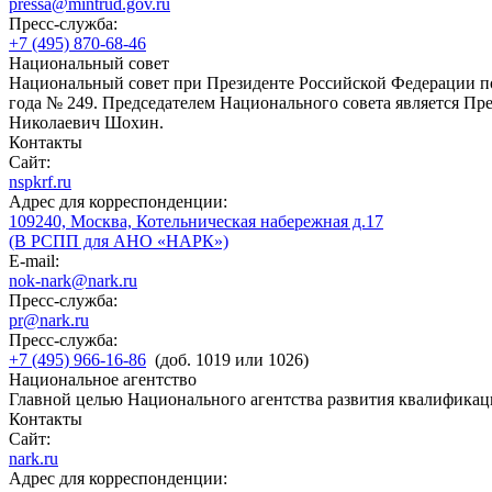
pressa@mintrud.gov.ru
Пресс-служба:
+7 (495) 870-68-46
Национальный совет
Национальный совет при Президенте Российской Федерации по
года № 249. Председателем Национального совета является П
Николаевич Шохин.
Контакты
Сайт:
nspkrf.ru
Адрес для корреспонденции:
109240, Москва, Котельническая набережная д.17
(В РСПП для АНО «НАРК»)
E-mail:
nok-nark@nark.ru
Пресс-служба:
pr@nark.ru
Пресс-служба:
+7 (495) 966-16-86
(доб. 1019 или 1026)
Национальное агентство
Главной целью Национального агентства развития квалификац
Контакты
Сайт:
nark.ru
Адрес для корреспонденции: