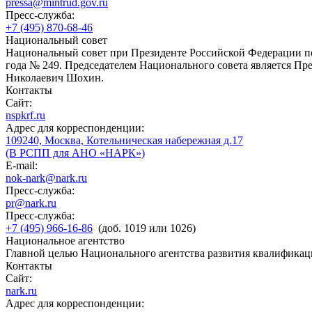
pressa@mintrud.gov.ru
Пресс-служба:
+7 (495) 870-68-46
Национальный совет
Национальный совет при Президенте Российской Федерации по
года № 249. Председателем Национального совета является П
Николаевич Шохин.
Контакты
Сайт:
nspkrf.ru
Адрес для корреспонденции:
109240, Москва, Котельническая набережная д.17
(В РСПП для АНО «НАРК»)
E-mail:
nok-nark@nark.ru
Пресс-служба:
pr@nark.ru
Пресс-служба:
+7 (495) 966-16-86
(доб. 1019 или 1026)
Национальное агентство
Главной целью Национального агентства развития квалификац
Контакты
Сайт:
nark.ru
Адрес для корреспонденции: