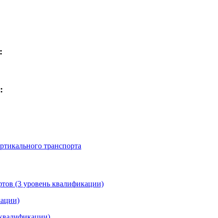
:
:
ртикального транспорта
фтов (3 уровень квалификации)
кации)
 квалификации)