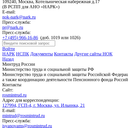
109240, Москва, Котельническая набережная д.17
(В РСПП для АНО «НАРК»)
E-mail:
nok-nark@nark.ru
Пресс-служба:
pr@nark.ru
Пресс-служба:
+7 (495) 966-16-86
(доб. 1019 или 1026)
Войти
НАРК
НСПК
Документы
Контакты
Другие сайты НОК
Назад
Минтруд России
Министерство труда и социальной защиты РФ
Министерство труда и социальной защиты Российской Федераци
а также координацию деятельности Пенсионного фонда Россий
Контакты
Сайт:
rosmintrud.ru
Адрес для корреспонденции:
127994, ГСП-4, г. Москва, ул. Ильинка, 21
E-mail:
mintrud@rosmintrud.ru
Пресс-служба:
isyanovams@rosmintrud.ru