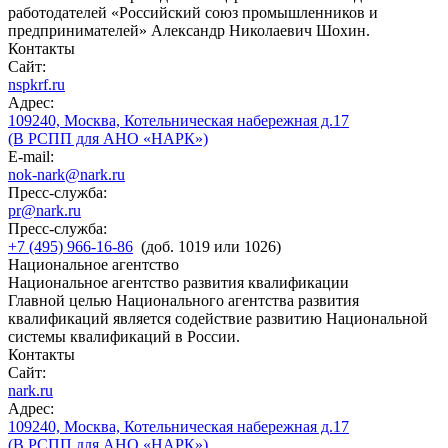
работодателей «Российский союз промышленников и
предпринимателей» Александр Николаевич Шохин.
Контакты
Сайт:
nspkrf.ru
Адрес:
109240, Москва, Котельническая набережная д.17
(В РСПП для АНО «НАРК»)
E-mail:
nok-nark@nark.ru
Пресс-служба:
pr@nark.ru
Пресс-служба:
+7 (495) 966-16-86
(доб. 1019 или 1026)
Национальное агентство
Национальное агентство развития квалификации
Главной целью Национального агентства развития
квалификаций является содействие развитию Национальной
системы квалификаций в России.
Контакты
Сайт:
nark.ru
Адрес:
109240, Москва, Котельническая набережная д.17
(В РСПП для АНО «НАРК»)