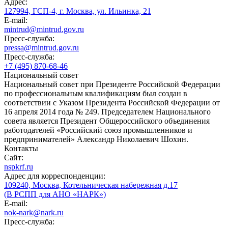
Адрес:
127994, ГСП-4, г. Москва, ул. Ильинка, 21
E-mail:
mintrud@mintrud.gov.ru
Пресс-служба:
pressa@mintrud.gov.ru
Пресс-служба:
+7 (495) 870-68-46
Национальный совет
Национальный совет при Президенте Российской Федерации
по профессиональным квалификациям был создан в
соответствии с Указом Президента Российской Федерации от
16 апреля 2014 года № 249. Председателем Национального
совета является Президент Общероссийского объединения
работодателей «Российский союз промышленников и
предпринимателей» Александр Николаевич Шохин.
Контакты
Сайт:
nspkrf.ru
Адрес для корреспонденции:
109240, Москва, Котельническая набережная д.17
(В РСПП для АНО «НАРК»)
E-mail:
nok-nark@nark.ru
Пресс-служба: