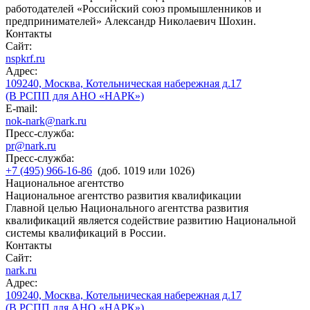
работодателей «Российский союз промышленников и
предпринимателей» Александр Николаевич Шохин.
Контакты
Сайт:
nspkrf.ru
Адрес:
109240, Москва, Котельническая набережная д.17
(В РСПП для АНО «НАРК»)
E-mail:
nok-nark@nark.ru
Пресс-служба:
pr@nark.ru
Пресс-служба:
+7 (495) 966-16-86
(доб. 1019 или 1026)
Национальное агентство
Национальное агентство развития квалификации
Главной целью Национального агентства развития
квалификаций является содействие развитию Национальной
системы квалификаций в России.
Контакты
Сайт:
nark.ru
Адрес:
109240, Москва, Котельническая набережная д.17
(В РСПП для АНО «НАРК»)