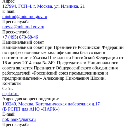
Адрес:
127994, ГСП-4, г. Москва, ул. Ильинка, 21
E-mail:
mintrud@mintrud.gov.ru
Пресс-служба:
pressa@mintrud.gov.ru
Пресс-служба:
+7 (495) 870-68-46
Национальный совет
Национальный совет при Президенте Российской Федерации
по профессиональным квалификациям был создан в
соответствии с Указом Президента Российской Федерации от
16 апреля 2014 года № 249. Председателем Национального
совета является Президент Общероссийского объединения
работодателей «Российский союз промышленников и
предпринимателей» Александр Николаевич Шохин.
Контакты
Сайт:
nspkrf.ru
Адрес для корреспонденции:
109240, Москва, Котельническая набережная д.17
(В РСПП для АНО «НАРК»)
E-mail:
nok-nark@nark.ru
Пресс-служба: