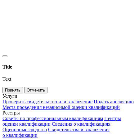
Title
Text
Принять
Отменить
Услуги
Проверить свидетельство или заключение
Подать апелляцию
Места проведения независимой оценки квалификаций
Реестры
Советы по профессиональным квалификациям
Центры
оценки квалификации
Сведения о квалификациях
Оценочные средства
Свидетельства и заключения
о квалификации