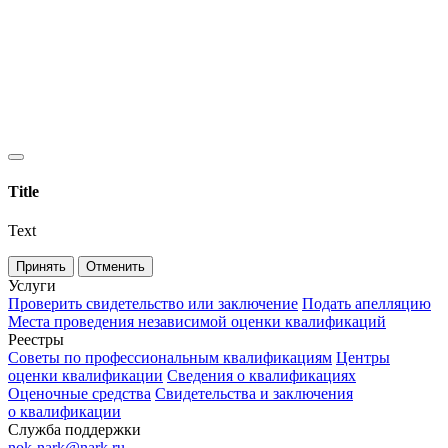
Title
Text
Принять
Отменить
Услуги
Проверить свидетельство или заключение
Подать апелляцию
Места проведения независимой оценки квалификаций
Реестры
Советы по профессиональным квалификациям
Центры
оценки квалификации
Сведения о квалификациях
Оценочные средства
Свидетельства и заключения
о квалификации
Служба поддержки
nok-nark@nark.ru