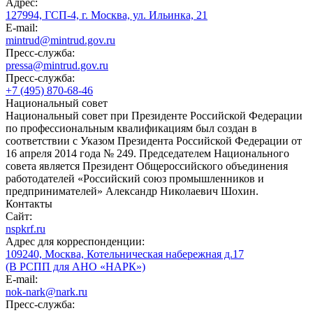
Адрес:
127994, ГСП-4, г. Москва, ул. Ильинка, 21
E-mail:
mintrud@mintrud.gov.ru
Пресс-служба:
pressa@mintrud.gov.ru
Пресс-служба:
+7 (495) 870-68-46
Национальный совет
Национальный совет при Президенте Российской Федерации
по профессиональным квалификациям был создан в
соответствии с Указом Президента Российской Федерации от
16 апреля 2014 года № 249. Председателем Национального
совета является Президент Общероссийского объединения
работодателей «Российский союз промышленников и
предпринимателей» Александр Николаевич Шохин.
Контакты
Сайт:
nspkrf.ru
Адрес для корреспонденции:
109240, Москва, Котельническая набережная д.17
(В РСПП для АНО «НАРК»)
E-mail:
nok-nark@nark.ru
Пресс-служба: