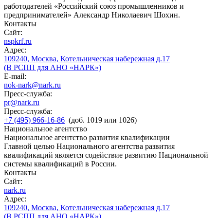
работодателей «Российский союз промышленников и
предпринимателей» Александр Николаевич Шохин.
Контакты
Сайт:
nspkrf.ru
Адрес:
109240, Москва, Котельническая набережная д.17
(В РСПП для АНО «НАРК»)
E-mail:
nok-nark@nark.ru
Пресс-служба:
pr@nark.ru
Пресс-служба:
+7 (495) 966-16-86
(доб. 1019 или 1026)
Национальное агентство
Национальное агентство развития квалификации
Главной целью Национального агентства развития
квалификаций является содействие развитию Национальной
системы квалификаций в России.
Контакты
Сайт:
nark.ru
Адрес:
109240, Москва, Котельническая набережная д.17
(В РСПП для АНО «НАРК»)