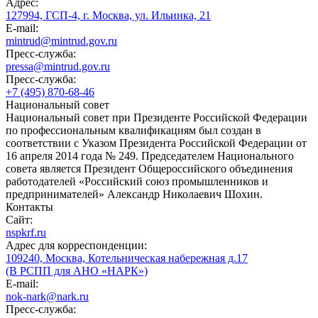
Адрес:
127994, ГСП-4, г. Москва, ул. Ильинка, 21
E-mail:
mintrud@mintrud.gov.ru
Пресс-служба:
pressa@mintrud.gov.ru
Пресс-служба:
+7 (495) 870-68-46
Национальный совет
Национальный совет при Президенте Российской Федерации
по профессиональным квалификациям был создан в
соответствии с Указом Президента Российской Федерации от
16 апреля 2014 года № 249. Председателем Национального
совета является Президент Общероссийского объединения
работодателей «Российский союз промышленников и
предпринимателей» Александр Николаевич Шохин.
Контакты
Сайт:
nspkrf.ru
Адрес для корреспонденции:
109240, Москва, Котельническая набережная д.17
(В РСПП для АНО «НАРК»)
E-mail:
nok-nark@nark.ru
Пресс-служба: