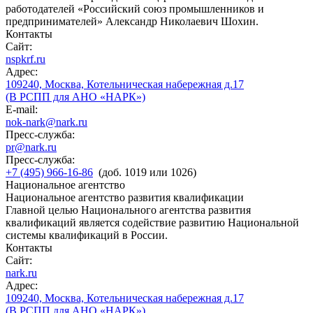
работодателей «Российский союз промышленников и
предпринимателей» Александр Николаевич Шохин.
Контакты
Сайт:
nspkrf.ru
Адрес:
109240, Москва, Котельническая набережная д.17
(В РСПП для АНО «НАРК»)
E-mail:
nok-nark@nark.ru
Пресс-служба:
pr@nark.ru
Пресс-служба:
+7 (495) 966-16-86
(доб. 1019 или 1026)
Национальное агентство
Национальное агентство развития квалификации
Главной целью Национального агентства развития
квалификаций является содействие развитию Национальной
системы квалификаций в России.
Контакты
Сайт:
nark.ru
Адрес:
109240, Москва, Котельническая набережная д.17
(В РСПП для АНО «НАРК»)