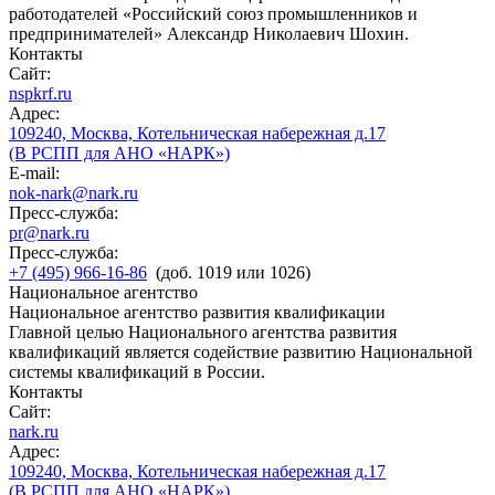
работодателей «Российский союз промышленников и
предпринимателей» Александр Николаевич Шохин.
Контакты
Сайт:
nspkrf.ru
Адрес:
109240, Москва, Котельническая набережная д.17
(В РСПП для АНО «НАРК»)
E-mail:
nok-nark@nark.ru
Пресс-служба:
pr@nark.ru
Пресс-служба:
+7 (495) 966-16-86
(доб. 1019 или 1026)
Национальное агентство
Национальное агентство развития квалификации
Главной целью Национального агентства развития
квалификаций является содействие развитию Национальной
системы квалификаций в России.
Контакты
Сайт:
nark.ru
Адрес:
109240, Москва, Котельническая набережная д.17
(В РСПП для АНО «НАРК»)