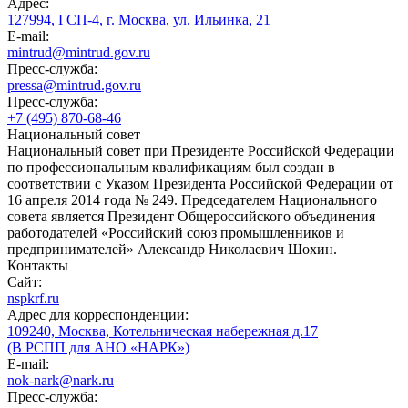
Адрес:
127994, ГСП-4, г. Москва, ул. Ильинка, 21
E-mail:
mintrud@mintrud.gov.ru
Пресс-служба:
pressa@mintrud.gov.ru
Пресс-служба:
+7 (495) 870-68-46
Национальный совет
Национальный совет при Президенте Российской Федерации
по профессиональным квалификациям был создан в
соответствии с Указом Президента Российской Федерации от
16 апреля 2014 года № 249. Председателем Национального
совета является Президент Общероссийского объединения
работодателей «Российский союз промышленников и
предпринимателей» Александр Николаевич Шохин.
Контакты
Сайт:
nspkrf.ru
Адрес для корреспонденции:
109240, Москва, Котельническая набережная д.17
(В РСПП для АНО «НАРК»)
E-mail:
nok-nark@nark.ru
Пресс-служба: