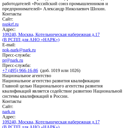
работодателей «Российский союз промышленников и
предпринимателей» Александр Николаевич Шохин.
Контакты
Сайт:
nspkrf.ru
Адрес:
109240, Москва, Котельническая набережная д.17
(В РСПП для АНО «НАРК»)
E-mail:
nok-nark@nark.ru
Пресс-служба:
pr@nark.ru
Пресс-служба:
+7 (495) 966-16-86
(доб. 1019 или 1026)
Национальное агентство
Национальное агентство развития квалификации
Главной целью Национального агентства развития
квалификаций является содействие развитию Национальной
системы квалификаций в России.
Контакты
Сайт:
nark.ru
Адрес:
109240, Москва, Котельническая набережная д.17
(В РСПП для АНО «НАРК»)