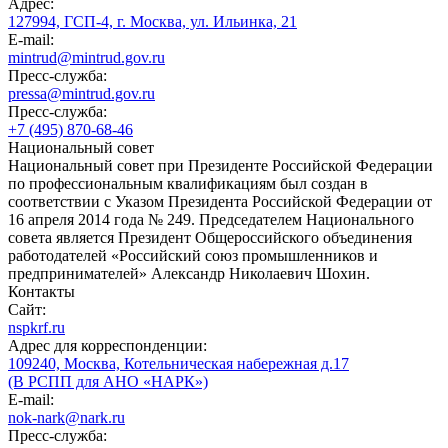
Адрес:
127994, ГСП-4, г. Москва, ул. Ильинка, 21
E-mail:
mintrud@mintrud.gov.ru
Пресс-служба:
pressa@mintrud.gov.ru
Пресс-служба:
+7 (495) 870-68-46
Национальный совет
Национальный совет при Президенте Российской Федерации
по профессиональным квалификациям был создан в
соответствии с Указом Президента Российской Федерации от
16 апреля 2014 года № 249. Председателем Национального
совета является Президент Общероссийского объединения
работодателей «Российский союз промышленников и
предпринимателей» Александр Николаевич Шохин.
Контакты
Сайт:
nspkrf.ru
Адрес для корреспонденции:
109240, Москва, Котельническая набережная д.17
(В РСПП для АНО «НАРК»)
E-mail:
nok-nark@nark.ru
Пресс-служба: