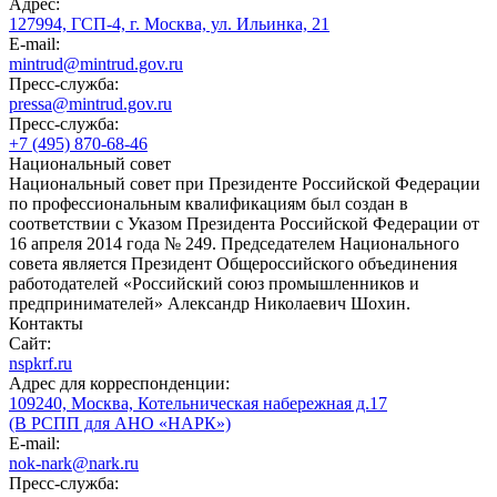
Адрес:
127994, ГСП-4, г. Москва, ул. Ильинка, 21
E-mail:
mintrud@mintrud.gov.ru
Пресс-служба:
pressa@mintrud.gov.ru
Пресс-служба:
+7 (495) 870-68-46
Национальный совет
Национальный совет при Президенте Российской Федерации
по профессиональным квалификациям был создан в
соответствии с Указом Президента Российской Федерации от
16 апреля 2014 года № 249. Председателем Национального
совета является Президент Общероссийского объединения
работодателей «Российский союз промышленников и
предпринимателей» Александр Николаевич Шохин.
Контакты
Сайт:
nspkrf.ru
Адрес для корреспонденции:
109240, Москва, Котельническая набережная д.17
(В РСПП для АНО «НАРК»)
E-mail:
nok-nark@nark.ru
Пресс-служба: