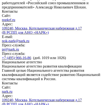
работодателей «Российский союз промышленников и
предпринимателей» Александр Николаевич Шохин.
Контакты
Сайт:
nspkrf.ru
Адрес:
109240, Москва, Котельническая набережная д.17
(В РСПП для АНО «НАРК»)
E-mail:
nok-nark@nark.ru
Пресс-служба:
pr@nark.ru
Пресс-служба:
+7 (495) 966-16-86
(доб. 1019 или 1026)
Национальное агентство
Национальное агентство развития квалификации
Главной целью Национального агентства развития
квалификаций является содействие развитию Национальной
системы квалификаций в России.
Контакты
Сайт:
nark.ru
Адрес:
109240, Москва, Котельническая набережная д.17
(В РСПП для АНО «НАРК»)