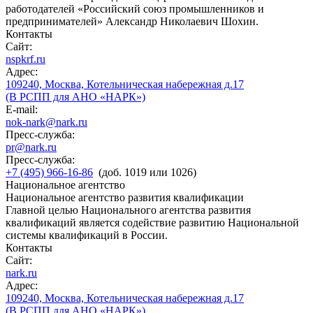
работодателей «Российский союз промышленников и
предпринимателей» Александр Николаевич Шохин.
Контакты
Сайт:
nspkrf.ru
Адрес:
109240, Москва, Котельническая набережная д.17
(В РСПП для АНО «НАРК»)
E-mail:
nok-nark@nark.ru
Пресс-служба:
pr@nark.ru
Пресс-служба:
+7 (495) 966-16-86
(доб. 1019 или 1026)
Национальное агентство
Национальное агентство развития квалификации
Главной целью Национального агентства развития
квалификаций является содействие развитию Национальной
системы квалификаций в России.
Контакты
Сайт:
nark.ru
Адрес:
109240, Москва, Котельническая набережная д.17
(В РСПП для АНО «НАРК»)