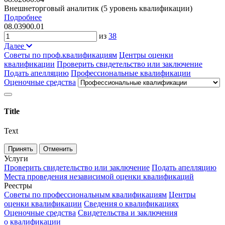
Внешнеторговый аналитик (5 уровень квалификации)
Подробнее
08.03900.01
из
38
Далее
Советы по проф.квалификациям
Центры оценки
квалификации
Проверить свидетельство или заключение
Подать апелляцию
Профессиональные квалификации
Оценочные средства
Title
Text
Принять
Отменить
Услуги
Проверить свидетельство или заключение
Подать апелляцию
Места проведения независимой оценки квалификаций
Реестры
Советы по профессиональным квалификациям
Центры
оценки квалификации
Сведения о квалификациях
Оценочные средства
Свидетельства и заключения
о квалификации