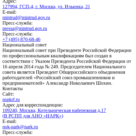
Адрес:
127994, ГСП-4, г. Москва, ул. Ильинка, 21
E-mail:
mintrud@mintrud.gov.ru
Пресс-служба:
pressa@mintrud.gov.ru
Пресс-служба:
+7 (495) 870-68-46
Национальный совет
Национальный совет при Президенте Российской Федерации
по профессиональным квалификациям был создан в
соответствии с Указом Президента Российской Федерации от
16 апреля 2014 года № 249. Председателем Национального
совета является Президент Общероссийского объединения
работодателей «Российский союз промышленников и
предпринимателей» Александр Николаевич Шохин.
Контакты
Сайт:
nspkrf.ru
Адрес для корреспонденции:
109240, Москва, Котельническая набережная д.17
(В РСПП для АНО «НАРК»)
E-mail:
nok-nark@nark.ru
Пресс-служба: