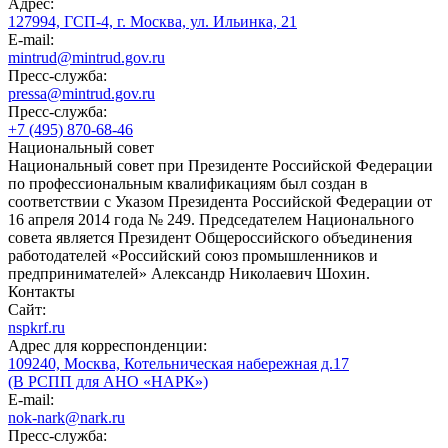
Адрес:
127994, ГСП-4, г. Москва, ул. Ильинка, 21
E-mail:
mintrud@mintrud.gov.ru
Пресс-служба:
pressa@mintrud.gov.ru
Пресс-служба:
+7 (495) 870-68-46
Национальный совет
Национальный совет при Президенте Российской Федерации
по профессиональным квалификациям был создан в
соответствии с Указом Президента Российской Федерации от
16 апреля 2014 года № 249. Председателем Национального
совета является Президент Общероссийского объединения
работодателей «Российский союз промышленников и
предпринимателей» Александр Николаевич Шохин.
Контакты
Сайт:
nspkrf.ru
Адрес для корреспонденции:
109240, Москва, Котельническая набережная д.17
(В РСПП для АНО «НАРК»)
E-mail:
nok-nark@nark.ru
Пресс-служба: