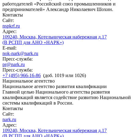
работодателей «Российский союз промышленников и
предпринимателей» Александр Николаевич Шохин.
Контакты
Сайт:
nspkrf.ru
Адрес:
109240, Москва, Котельническая набережная д.17
(В РСПП для АНО «НАРК»)
E-mail:
nok-nark@nark.ru
Пресс-служба:
pr@nark.ru
Пресс-служба:
+7 (495) 966-16-86
(доб. 1019 или 1026)
Национальное агентство
Национальное агентство развития квалификации
Главной целью Национального агентства развития
квалификаций является содействие развитию Национальной
системы квалификаций в России.
Контакты
Сайт:
nark.ru
Адрес:
109240, Москва, Котельническая набережная д.17
(В РСПП для АНО «НАРК»)