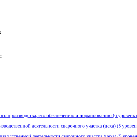
:
:
ного производства, его обеспечению и нормированию (6 уровень
зводственной деятельности сварочного участка (цеха) (5 урове
изводственной деятельности сварочного участка (цеха) (5 урове