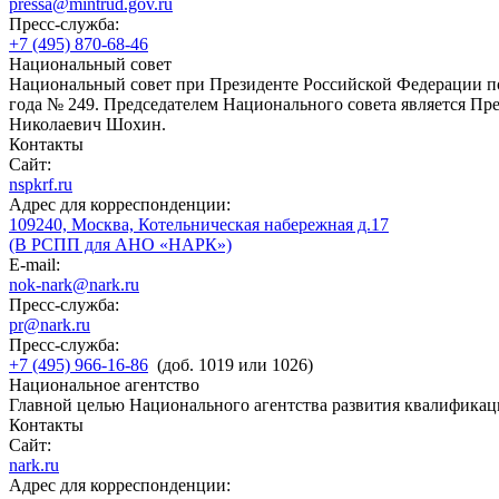
pressa@mintrud.gov.ru
Пресс-служба:
+7 (495) 870-68-46
Национальный совет
Национальный совет при Президенте Российской Федерации по
года № 249. Председателем Национального совета является П
Николаевич Шохин.
Контакты
Сайт:
nspkrf.ru
Адрес для корреспонденции:
109240, Москва, Котельническая набережная д.17
(В РСПП для АНО «НАРК»)
E-mail:
nok-nark@nark.ru
Пресс-служба:
pr@nark.ru
Пресс-служба:
+7 (495) 966-16-86
(доб. 1019 или 1026)
Национальное агентство
Главной целью Национального агентства развития квалификац
Контакты
Сайт:
nark.ru
Адрес для корреспонденции: