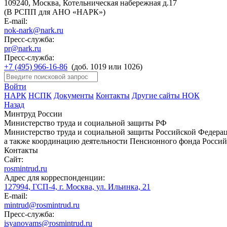
109240, Москва, Котельническая набережная д.17
(В РСПП для АНО «НАРК»)
E-mail:
nok-nark@nark.ru
Пресс-служба:
pr@nark.ru
Пресс-служба:
+7 (495) 966-16-86
(доб. 1019 или 1026)
Войти
НАРК
НСПК
Документы
Контакты
Другие сайты НОК
Назад
Минтруд России
Министерство труда и социальной защиты РФ
Министерство труда и социальной защиты Российской Федераци
а также координацию деятельности Пенсионного фонда Россий
Контакты
Сайт:
rosmintrud.ru
Адрес для корреспонденции:
127994, ГСП-4, г. Москва, ул. Ильинка, 21
E-mail:
mintrud@rosmintrud.ru
Пресс-служба:
isyanovams@rosmintrud.ru