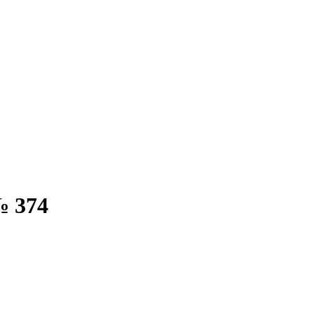
№ 374