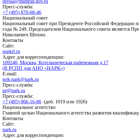
pressa@mintrud.gov.ru
Пресс-служба:
+7 (495) 870-68-46
Национальный совет
Национальный совет при Президенте Российской Федерации по
года № 249. Председателем Национального совета является П
Николаевич Шохин.
Контакты
Сайт:
nspkrf.ru
Адрес для корреспонденции:
109240, Москва, Котельническая набережная д.17
(В РСПП для АНО «НАРК»)
E-mail:
nok-nark@nark.ru
Пресс-служба:
pr@nark.ru
Пресс-служба:
+7 (495) 966-16-86
(доб. 1019 или 1026)
Национальное агентство
Главной целью Национального агентства развития квалификац
Контакты
Сайт:
nark.ru
Адрес для корреспонденции: