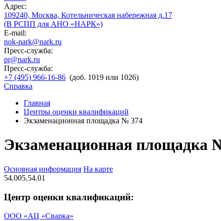
Адрес:
109240, Москва, Котельническая набережная д.17
(В РСПП для АНО «НАРК»)
E-mail:
nok-nark@nark.ru
Пресс-служба:
pr@nark.ru
Пресс-служба:
+7 (495) 966-16-86
(доб. 1019 или 1026)
Справка
Главная
Центры оценки квалификаций
Экзаменационная площадка № 374
Экзаменационная площадка 
Основная информация
На карте
54.005.54.01
Центр оценки квалификаций:
ООО «АЦ «Сварка»