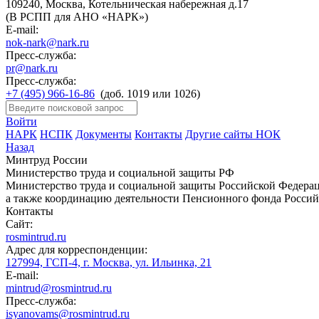
109240, Москва, Котельническая набережная д.17
(В РСПП для АНО «НАРК»)
E-mail:
nok-nark@nark.ru
Пресс-служба:
pr@nark.ru
Пресс-служба:
+7 (495) 966-16-86
(доб. 1019 или 1026)
Войти
НАРК
НСПК
Документы
Контакты
Другие сайты НОК
Назад
Минтруд России
Министерство труда и социальной защиты РФ
Министерство труда и социальной защиты Российской Федераци
а также координацию деятельности Пенсионного фонда Россий
Контакты
Сайт:
rosmintrud.ru
Адрес для корреспонденции:
127994, ГСП-4, г. Москва, ул. Ильинка, 21
E-mail:
mintrud@rosmintrud.ru
Пресс-служба:
isyanovams@rosmintrud.ru