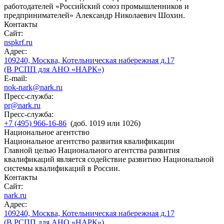
работодателей «Российский союз промышленников и
предпринимателей» Александр Николаевич Шохин.
Контакты
Сайт:
nspkrf.ru
Адрес:
109240, Москва, Котельническая набережная д.17
(В РСПП для АНО «НАРК»)
E-mail:
nok-nark@nark.ru
Пресс-служба:
pr@nark.ru
Пресс-служба:
+7 (495) 966-16-86
(доб. 1019 или 1026)
Национальное агентство
Национальное агентство развития квалификации
Главной целью Национального агентства развития
квалификаций является содействие развитию Национальной
системы квалификаций в России.
Контакты
Сайт:
nark.ru
Адрес:
109240, Москва, Котельническая набережная д.17
(В РСПП для АНО «НАРК»)