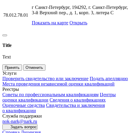
г Санкт-Петербург, 194292, г. Санкт-Петербург,
3-й Верхний пер., д. 1, корп. 3, литера С
78.012.78.01
Показать на карте
Открыть
Title
Text
Принять
Отменить
Услуги
Проверить свидетельство или заключение
Подать апелляцию
Места проведения независимой оценки квалификаций
Реестры
Советы по профессиональным квалификациям
Центры
оценки квалификации
Сведения о квалификациях
Оценочные средства
Свидетельства и заключения
о квалификации
Служба поддержки
nok-nark@nark.ru
Задать вопрос
Справка
Лицензия