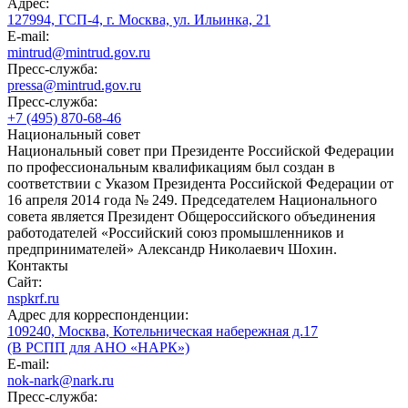
Адрес:
127994, ГСП-4, г. Москва, ул. Ильинка, 21
E-mail:
mintrud@mintrud.gov.ru
Пресс-служба:
pressa@mintrud.gov.ru
Пресс-служба:
+7 (495) 870-68-46
Национальный совет
Национальный совет при Президенте Российской Федерации
по профессиональным квалификациям был создан в
соответствии с Указом Президента Российской Федерации от
16 апреля 2014 года № 249. Председателем Национального
совета является Президент Общероссийского объединения
работодателей «Российский союз промышленников и
предпринимателей» Александр Николаевич Шохин.
Контакты
Сайт:
nspkrf.ru
Адрес для корреспонденции:
109240, Москва, Котельническая набережная д.17
(В РСПП для АНО «НАРК»)
E-mail:
nok-nark@nark.ru
Пресс-служба: