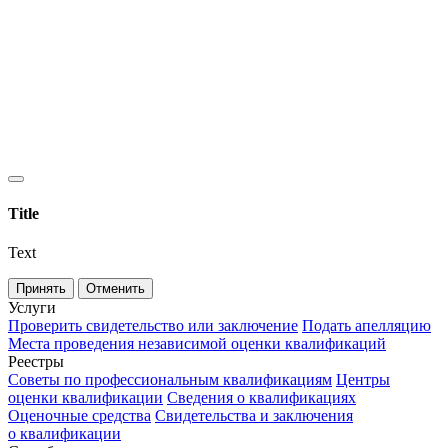
Title
Text
Принять
Отменить
Услуги
Проверить свидетельство или заключение
Подать апелляцию
Места проведения независимой оценки квалификаций
Реестры
Советы по профессиональным квалификациям
Центры
оценки квалификации
Сведения о квалификациях
Оценочные средства
Свидетельства и заключения
о квалификации