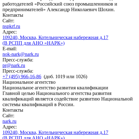
работодателей «Российский союз промышленников и
предпринимателей» Александр Николаевич Шохин.
Контакты
Сайт:
nspkrf.ru
Адрес:
109240, Москва, Котельническая набережная д.17
(В РСПП для АНО «НАРК»)
E-mail:
nok-nark@nark.ru
Пресс-служба:
pr@nark.ru
Пресс-служба:
+7 (495) 966-16-86
(доб. 1019 или 1026)
Национальное агентство
Национальное агентство развития квалификации
Главной целью Национального агентства развития
квалификаций является содействие развитию Национальной
системы квалификаций в России.
Контакты
Сайт:
nark.ru
Адрес:
109240, Москва, Котельническая набережная д.17
(В РСПП для АНО «НАРК»)