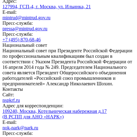
Адрес:
127994, ГСП-4, г. Москва, ул. Ильинка, 21
E-mail:
mintrud@mintrud.gov.ru
Пресс-служба:
pressa@mintrud.gov.ru
Пресс-служба:
+7 (495) 870-68-46
Национальный совет
Национальный совет при Президенте Российской Федерации
по профессиональным квалификациям был создан в
соответствии с Указом Президента Российской Федерации от
16 апреля 2014 года № 249. Председателем Национального
совета является Президент Общероссийского объединения
работодателей «Российский союз промышленников и
предпринимателей» Александр Николаевич Шохин.
Контакты
Сайт:
nspkrf.ru
Адрес для корреспонденции:
109240, Москва, Котельническая набережная д.17
(В РСПП для АНО «НАРК»)
E-mail:
nok-nark@nark.ru
Пресс-служба: