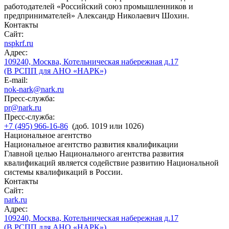
работодателей «Российский союз промышленников и
предпринимателей» Александр Николаевич Шохин.
Контакты
Сайт:
nspkrf.ru
Адрес:
109240, Москва, Котельническая набережная д.17
(В РСПП для АНО «НАРК»)
E-mail:
nok-nark@nark.ru
Пресс-служба:
pr@nark.ru
Пресс-служба:
+7 (495) 966-16-86
(доб. 1019 или 1026)
Национальное агентство
Национальное агентство развития квалификации
Главной целью Национального агентства развития
квалификаций является содействие развитию Национальной
системы квалификаций в России.
Контакты
Сайт:
nark.ru
Адрес:
109240, Москва, Котельническая набережная д.17
(В РСПП для АНО «НАРК»)