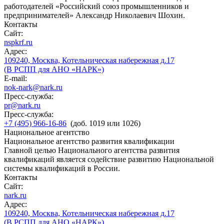
работодателей «Российский союз промышленников и
предпринимателей» Александр Николаевич Шохин.
Контакты
Сайт:
nspkrf.ru
Адрес:
109240, Москва, Котельническая набережная д.17
(В РСПП для АНО «НАРК»)
E-mail:
nok-nark@nark.ru
Пресс-служба:
pr@nark.ru
Пресс-служба:
+7 (495) 966-16-86
(доб. 1019 или 1026)
Национальное агентство
Национальное агентство развития квалификации
Главной целью Национального агентства развития
квалификаций является содействие развитию Национальной
системы квалификаций в России.
Контакты
Сайт:
nark.ru
Адрес:
109240, Москва, Котельническая набережная д.17
(В РСПП для АНО «НАРК»)