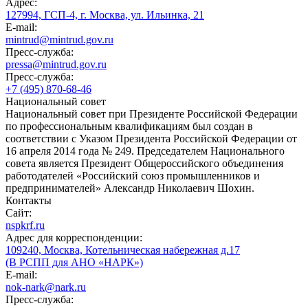
Адрес:
127994, ГСП-4, г. Москва, ул. Ильинка, 21
E-mail:
mintrud@mintrud.gov.ru
Пресс-служба:
pressa@mintrud.gov.ru
Пресс-служба:
+7 (495) 870-68-46
Национальный совет
Национальный совет при Президенте Российской Федерации
по профессиональным квалификациям был создан в
соответствии с Указом Президента Российской Федерации от
16 апреля 2014 года № 249. Председателем Национального
совета является Президент Общероссийского объединения
работодателей «Российский союз промышленников и
предпринимателей» Александр Николаевич Шохин.
Контакты
Сайт:
nspkrf.ru
Адрес для корреспонденции:
109240, Москва, Котельническая набережная д.17
(В РСПП для АНО «НАРК»)
E-mail:
nok-nark@nark.ru
Пресс-служба: