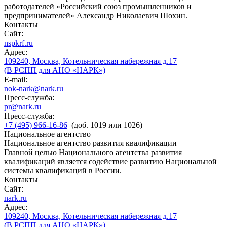
работодателей «Российский союз промышленников и
предпринимателей» Александр Николаевич Шохин.
Контакты
Сайт:
nspkrf.ru
Адрес:
109240, Москва, Котельническая набережная д.17
(В РСПП для АНО «НАРК»)
E-mail:
nok-nark@nark.ru
Пресс-служба:
pr@nark.ru
Пресс-служба:
+7 (495) 966-16-86
(доб. 1019 или 1026)
Национальное агентство
Национальное агентство развития квалификации
Главной целью Национального агентства развития
квалификаций является содействие развитию Национальной
системы квалификаций в России.
Контакты
Сайт:
nark.ru
Адрес:
109240, Москва, Котельническая набережная д.17
(В РСПП для АНО «НАРК»)