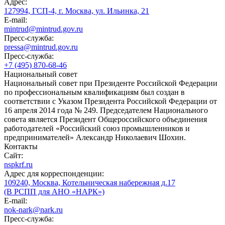
Адрес:
127994, ГСП-4, г. Москва, ул. Ильинка, 21
E-mail:
mintrud@mintrud.gov.ru
Пресс-служба:
pressa@mintrud.gov.ru
Пресс-служба:
+7 (495) 870-68-46
Национальный совет
Национальный совет при Президенте Российской Федерации
по профессиональным квалификациям был создан в
соответствии с Указом Президента Российской Федерации от
16 апреля 2014 года № 249. Председателем Национального
совета является Президент Общероссийского объединения
работодателей «Российский союз промышленников и
предпринимателей» Александр Николаевич Шохин.
Контакты
Сайт:
nspkrf.ru
Адрес для корреспонденции:
109240, Москва, Котельническая набережная д.17
(В РСПП для АНО «НАРК»)
E-mail:
nok-nark@nark.ru
Пресс-служба: