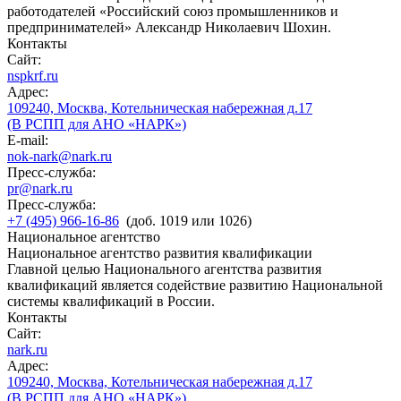
работодателей «Российский союз промышленников и
предпринимателей» Александр Николаевич Шохин.
Контакты
Сайт:
nspkrf.ru
Адрес:
109240, Москва, Котельническая набережная д.17
(В РСПП для АНО «НАРК»)
E-mail:
nok-nark@nark.ru
Пресс-служба:
pr@nark.ru
Пресс-служба:
+7 (495) 966-16-86
(доб. 1019 или 1026)
Национальное агентство
Национальное агентство развития квалификации
Главной целью Национального агентства развития
квалификаций является содействие развитию Национальной
системы квалификаций в России.
Контакты
Сайт:
nark.ru
Адрес:
109240, Москва, Котельническая набережная д.17
(В РСПП для АНО «НАРК»)