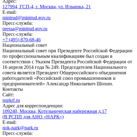
Адрес:
127994, ГСП-4, г. Москва, ул. Ильинка, 21
E-mail:
mintrud@mintrud.gov.ru
Пресс-служба:
pressa@mintrud.gov.ru
Пресс-служба:
+7 (495) 870-68-46
Национальный совет
Национальный совет при Президенте Российской Федерации
по профессиональным квалификациям был создан в
соответствии с Указом Президента Российской Федерации от
16 апреля 2014 года № 249. Председателем Национального
совета является Президент Общероссийского объединения
работодателей «Российский союз промышленников и
предпринимателей» Александр Николаевич Шохин.
Контакты
Сайт:
nspkrf.ru
Адрес для корреспонденции:
109240, Москва, Котельническая набережная д.17
(В РСПП для АНО «НАРК»)
E-mail:
nok-nark@nark.ru
Пресс-служба: