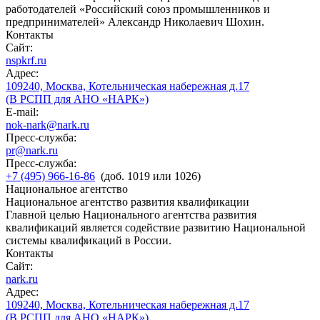
работодателей «Российский союз промышленников и
предпринимателей» Александр Николаевич Шохин.
Контакты
Сайт:
nspkrf.ru
Адрес:
109240, Москва, Котельническая набережная д.17
(В РСПП для АНО «НАРК»)
E-mail:
nok-nark@nark.ru
Пресс-служба:
pr@nark.ru
Пресс-служба:
+7 (495) 966-16-86
(доб. 1019 или 1026)
Национальное агентство
Национальное агентство развития квалификации
Главной целью Национального агентства развития
квалификаций является содействие развитию Национальной
системы квалификаций в России.
Контакты
Сайт:
nark.ru
Адрес:
109240, Москва, Котельническая набережная д.17
(В РСПП для АНО «НАРК»)