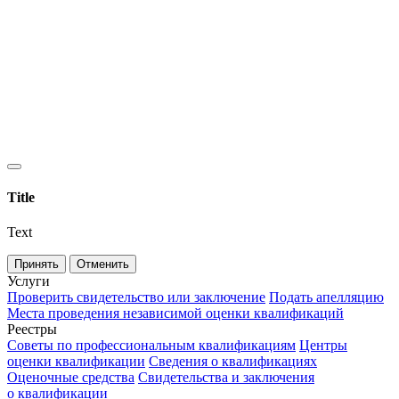
Title
Text
Принять
Отменить
Услуги
Проверить свидетельство или заключение
Подать апелляцию
Места проведения независимой оценки квалификаций
Реестры
Советы по профессиональным квалификациям
Центры
оценки квалификации
Сведения о квалификациях
Оценочные средства
Свидетельства и заключения
о квалификации