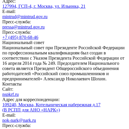
Адрес:
127994, ГСП-4, г. Москва, ул. Ильинка, 21
E-mail:
mintrud@mintrud.gov.ru
Пресс-служба:
pressa@mintrud.gov.ru
Пресс-служба:
+7 (495) 870-68-46
Национальный совет
Национальный совет при Президенте Российской Федерации
по профессиональным квалификациям был создан в
соответствии с Указом Президента Российской Федерации от
16 апреля 2014 года № 249. Председателем Национального
совета является Президент Общероссийского объединения
работодателей «Российский союз промышленников и
предпринимателей» Александр Николаевич Шохин.
Контакты
Сайт:
nspkrf.ru
Адрес для корреспонденции:
109240, Москва, Котельническая набережная д.17
(В РСПП для АНО «НАРК»)
E-mail:
nok-nark@nark.ru
Пресс-служба: