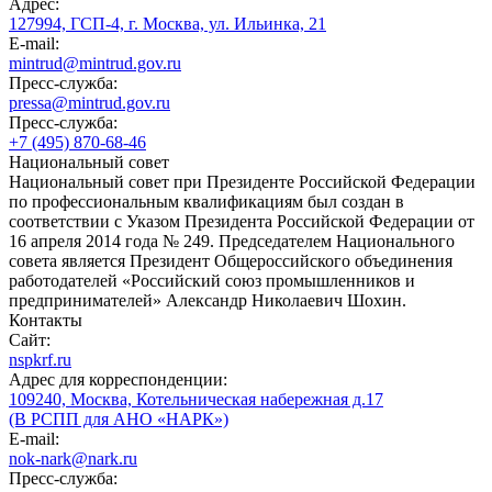
Адрес:
127994, ГСП-4, г. Москва, ул. Ильинка, 21
E-mail:
mintrud@mintrud.gov.ru
Пресс-служба:
pressa@mintrud.gov.ru
Пресс-служба:
+7 (495) 870-68-46
Национальный совет
Национальный совет при Президенте Российской Федерации
по профессиональным квалификациям был создан в
соответствии с Указом Президента Российской Федерации от
16 апреля 2014 года № 249. Председателем Национального
совета является Президент Общероссийского объединения
работодателей «Российский союз промышленников и
предпринимателей» Александр Николаевич Шохин.
Контакты
Сайт:
nspkrf.ru
Адрес для корреспонденции:
109240, Москва, Котельническая набережная д.17
(В РСПП для АНО «НАРК»)
E-mail:
nok-nark@nark.ru
Пресс-служба: