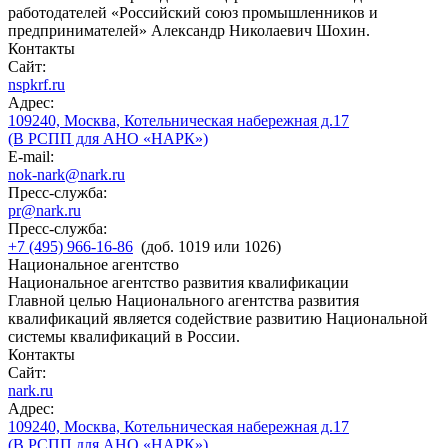
работодателей «Российский союз промышленников и
предпринимателей» Александр Николаевич Шохин.
Контакты
Сайт:
nspkrf.ru
Адрес:
109240, Москва, Котельническая набережная д.17
(В РСПП для АНО «НАРК»)
E-mail:
nok-nark@nark.ru
Пресс-служба:
pr@nark.ru
Пресс-служба:
+7 (495) 966-16-86
(доб. 1019 или 1026)
Национальное агентство
Национальное агентство развития квалификации
Главной целью Национального агентства развития
квалификаций является содействие развитию Национальной
системы квалификаций в России.
Контакты
Сайт:
nark.ru
Адрес:
109240, Москва, Котельническая набережная д.17
(В РСПП для АНО «НАРК»)