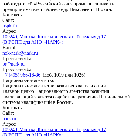
работодателей «Российский союз промышленников и
предпринимателей» Александр Николаевич Шохин.
Контакты
Сайт:
nspkrf.ru
Адрес:
109240, Москва, Котельническая набережная д.17
(В РСПП для АНО «НАРК»)
E-mail:
nok-nark@nark.ru
Пресс-служба:
pr@nark.ru
Пресс-служба:
+7 (495) 966-16-86
(доб. 1019 или 1026)
Национальное агентство
Национальное агентство развития квалификации
Главной целью Национального агентства развития
квалификаций является содействие развитию Национальной
системы квалификаций в России.
Контакты
Сайт:
nark.ru
Адрес:
109240, Москва, Котельническая набережная д.17
(В РСПП для АНО «НАРК»)