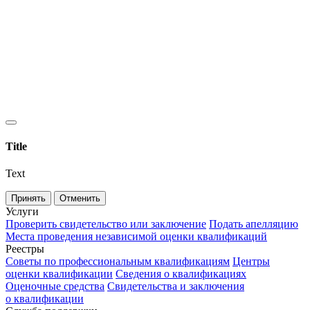
Title
Text
Принять
Отменить
Услуги
Проверить свидетельство или заключение
Подать апелляцию
Места проведения независимой оценки квалификаций
Реестры
Советы по профессиональным квалификациям
Центры
оценки квалификации
Сведения о квалификациях
Оценочные средства
Свидетельства и заключения
о квалификации