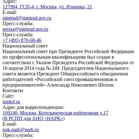
Адрес:
127994, ГСП-4, г. Москва, ул. Ильинка, 21
E-mail:
mintrud@mintrud.gov.ru
Пресс-служба:
pressa@mintrud.gov.ru
Пресс-служба:
+7 (495) 870-68-46
Национальный совет
Национальный совет при Президенте Российской Федерации
по профессиональным квалификациям был создан в
соответствии с Указом Президента Российской Федерации от
16 апреля 2014 года № 249. Председателем Национального
совета является Президент Общероссийского объединения
работодателей «Российский союз промышленников и
предпринимателей» Александр Николаевич Шохин.
Контакты
Сайт:
nspkrf.ru
Адрес для корреспонденции:
109240, Москва, Котельническая набережная д.17
(В РСПП для АНО «НАРК»)
E-mail:
nok-nark@nark.ru
Пресс-служба: