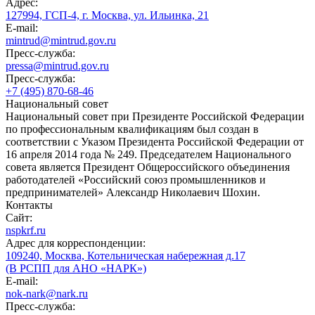
Адрес:
127994, ГСП-4, г. Москва, ул. Ильинка, 21
E-mail:
mintrud@mintrud.gov.ru
Пресс-служба:
pressa@mintrud.gov.ru
Пресс-служба:
+7 (495) 870-68-46
Национальный совет
Национальный совет при Президенте Российской Федерации
по профессиональным квалификациям был создан в
соответствии с Указом Президента Российской Федерации от
16 апреля 2014 года № 249. Председателем Национального
совета является Президент Общероссийского объединения
работодателей «Российский союз промышленников и
предпринимателей» Александр Николаевич Шохин.
Контакты
Сайт:
nspkrf.ru
Адрес для корреспонденции:
109240, Москва, Котельническая набережная д.17
(В РСПП для АНО «НАРК»)
E-mail:
nok-nark@nark.ru
Пресс-служба: