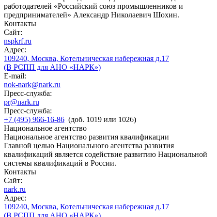
работодателей «Российский союз промышленников и
предпринимателей» Александр Николаевич Шохин.
Контакты
Сайт:
nspkrf.ru
Адрес:
109240, Москва, Котельническая набережная д.17
(В РСПП для АНО «НАРК»)
E-mail:
nok-nark@nark.ru
Пресс-служба:
pr@nark.ru
Пресс-служба:
+7 (495) 966-16-86
(доб. 1019 или 1026)
Национальное агентство
Национальное агентство развития квалификации
Главной целью Национального агентства развития
квалификаций является содействие развитию Национальной
системы квалификаций в России.
Контакты
Сайт:
nark.ru
Адрес:
109240, Москва, Котельническая набережная д.17
(В РСПП для АНО «НАРК»)