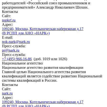
работодателей «Российский союз промышленников и
предпринимателей» Александр Николаевич Шохин.
Контакты
Сайт:
nspkrf.ru
Адрес:
109240, Москва, Котельническая набережная д.17
(В РСПП для АНО «НАРК»)
E-mail:
nok-nark@nark.ru
Пресс-служба:
pr@nark.ru
Пресс-служба:
+7 (495) 966-16-86
(доб. 1019 или 1026)
Национальное агентство
Национальное агентство развития квалификации
Главной целью Национального агентства развития
квалификаций является содействие развитию Национальной
системы квалификаций в России.
Контакты
Сайт:
nark.ru
Адрес:
109240, Москва, Котельническая набережная д.17
(В РСПП для АНО «НАРК»)