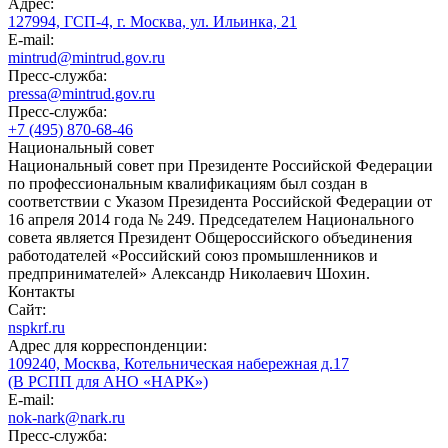
Адрес:
127994, ГСП-4, г. Москва, ул. Ильинка, 21
E-mail:
mintrud@mintrud.gov.ru
Пресс-служба:
pressa@mintrud.gov.ru
Пресс-служба:
+7 (495) 870-68-46
Национальный совет
Национальный совет при Президенте Российской Федерации
по профессиональным квалификациям был создан в
соответствии с Указом Президента Российской Федерации от
16 апреля 2014 года № 249. Председателем Национального
совета является Президент Общероссийского объединения
работодателей «Российский союз промышленников и
предпринимателей» Александр Николаевич Шохин.
Контакты
Сайт:
nspkrf.ru
Адрес для корреспонденции:
109240, Москва, Котельническая набережная д.17
(В РСПП для АНО «НАРК»)
E-mail:
nok-nark@nark.ru
Пресс-служба: