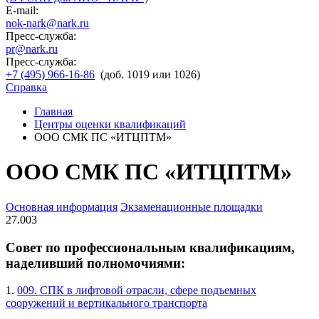
E-mail:
nok-nark@nark.ru
Пресс-служба:
pr@nark.ru
Пресс-служба:
+7 (495) 966-16-86
(доб. 1019 или 1026)
Справка
Главная
Центры оценки квалификаций
ООО СМК ПС «ИТЦПТМ»
ООО СМК ПС «ИТЦПТМ»
Основная информация
Экзаменационные площадки
27.003
Совет по профессиональным квалификациям,
наделивший полномочиями:
1.
009. СПК в лифтовой отрасли, сфере подъемных
сооружений и вертикального транспорта