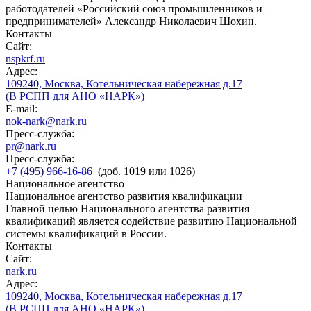
работодателей «Российский союз промышленников и
предпринимателей» Александр Николаевич Шохин.
Контакты
Сайт:
nspkrf.ru
Адрес:
109240, Москва, Котельническая набережная д.17
(В РСПП для АНО «НАРК»)
E-mail:
nok-nark@nark.ru
Пресс-служба:
pr@nark.ru
Пресс-служба:
+7 (495) 966-16-86
(доб. 1019 или 1026)
Национальное агентство
Национальное агентство развития квалификации
Главной целью Национального агентства развития
квалификаций является содействие развитию Национальной
системы квалификаций в России.
Контакты
Сайт:
nark.ru
Адрес:
109240, Москва, Котельническая набережная д.17
(В РСПП для АНО «НАРК»)