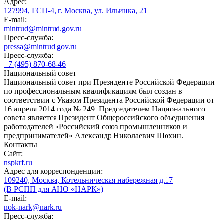
Адрес:
127994, ГСП-4, г. Москва, ул. Ильинка, 21
E-mail:
mintrud@mintrud.gov.ru
Пресс-служба:
pressa@mintrud.gov.ru
Пресс-служба:
+7 (495) 870-68-46
Национальный совет
Национальный совет при Президенте Российской Федерации
по профессиональным квалификациям был создан в
соответствии с Указом Президента Российской Федерации от
16 апреля 2014 года № 249. Председателем Национального
совета является Президент Общероссийского объединения
работодателей «Российский союз промышленников и
предпринимателей» Александр Николаевич Шохин.
Контакты
Сайт:
nspkrf.ru
Адрес для корреспонденции:
109240, Москва, Котельническая набережная д.17
(В РСПП для АНО «НАРК»)
E-mail:
nok-nark@nark.ru
Пресс-служба: