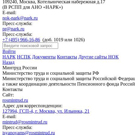
109240, Москва, Котельническая набережная д.17
(В РСПП для АНО «НАРК»)
E-mail:
nok-nark@nark.ru
Пресс-служба:
pr@nark.ru
Пресс-служба:
+7 (495) 966-16-86
(доб. 1019 или 1026)
Войти
НАРК
НСПК
Документы
Контакты
Другие сайты НОК
Назад
Минтруд России
Министерство труда и социальной защиты РФ
Министерство труда и социальной защиты Российской Федераци
а также координацию деятельности Пенсионного фонда Россий
Контакты
Сайт:
rosmintrud.ru
Адрес для корреспонденции:
127994, ГСП-4, г. Москва, ул. Ильинка, 21
E-mail:
mintrud@rosmintrud.ru
Пресс-служба:
isyanovams@rosmintrud.ru