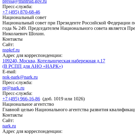
pressa@mintrud.gov.ru
Пресс-служба:
+7 (495) 870-68-46
Национальный совет
Национальный совет при Президенте Российской Федерации по
года № 249. Председателем Национального совета является П
Николаевич Шохин.
Контакты
Сайт:
nspkrf.ru
Адрес для корреспонденции:
109240, Москва, Котельническая набережная д.17
(В РСПП для АНО «НАРК»)
E-mail:
nok-nark@nark.ru
Пресс-служба:
pr@nark.ru
Пресс-служба:
+7 (495) 966-16-86
(доб. 1019 или 1026)
Национальное агентство
Главной целью Национального агентства развития квалификац
Контакты
Сайт:
nark.ru
Адрес для корреспонденции: