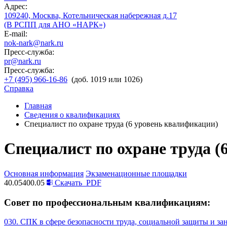
Адрес:
109240, Москва, Котельническая набережная д.17
(В РСПП для АНО «НАРК»)
E-mail:
nok-nark@nark.ru
Пресс-служба:
pr@nark.ru
Пресс-служба:
+7 (495) 966-16-86
(доб. 1019 или 1026)
Справка
Главная
Сведения о квалификациях
Специалист по охране труда (6 уровень квалификации)
Специалист по охране труда (
Основная информация
Экзаменационные площадки
40.05400.05
Скачать
PDF
Совет по профессиональным квалификациям:
030. СПК в сфере безопасности труда, социальной защиты и за