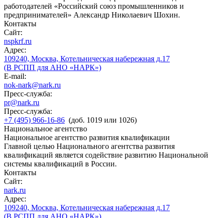
работодателей «Российский союз промышленников и
предпринимателей» Александр Николаевич Шохин.
Контакты
Сайт:
nspkrf.ru
Адрес:
109240, Москва, Котельническая набережная д.17
(В РСПП для АНО «НАРК»)
E-mail:
nok-nark@nark.ru
Пресс-служба:
pr@nark.ru
Пресс-служба:
+7 (495) 966-16-86
(доб. 1019 или 1026)
Национальное агентство
Национальное агентство развития квалификации
Главной целью Национального агентства развития
квалификаций является содействие развитию Национальной
системы квалификаций в России.
Контакты
Сайт:
nark.ru
Адрес:
109240, Москва, Котельническая набережная д.17
(В РСПП для АНО «НАРК»)