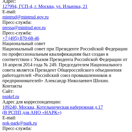
Адрес:
127994, ГСП-4, г. Москва, ул. Ильинка, 21
E-mail:
mintrud@mintrud.gov.ru
Пресс-служба:
pressa@mintrud.gov.ru
Пресс-служба:
+7 (495) 870-68-46
Национальный совет
Национальный совет при Президенте Российской Федерации
по профессиональным квалификациям был создан в
соответствии с Указом Президента Российской Федерации от
16 апреля 2014 года № 249. Председателем Национального
совета является Президент Общероссийского объединения
работодателей «Российский союз промышленников и
предпринимателей» Александр Николаевич Шохин.
Контакты
Сайт:
nspkrf.ru
Адрес для корреспонденции:
109240, Москва, Котельническая набережная д.17
(В РСПП для АНО «НАРК»)
E-mail:
nok-nark@nark.ru
Пресс-служба: