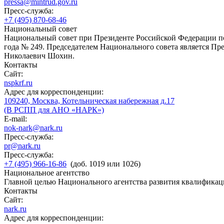
pressa@mintrud.gov.ru
Пресс-служба:
+7 (495) 870-68-46
Национальный совет
Национальный совет при Президенте Российской Федерации по
года № 249. Председателем Национального совета является П
Николаевич Шохин.
Контакты
Сайт:
nspkrf.ru
Адрес для корреспонденции:
109240, Москва, Котельническая набережная д.17
(В РСПП для АНО «НАРК»)
E-mail:
nok-nark@nark.ru
Пресс-служба:
pr@nark.ru
Пресс-служба:
+7 (495) 966-16-86
(доб. 1019 или 1026)
Национальное агентство
Главной целью Национального агентства развития квалификац
Контакты
Сайт:
nark.ru
Адрес для корреспонденции: