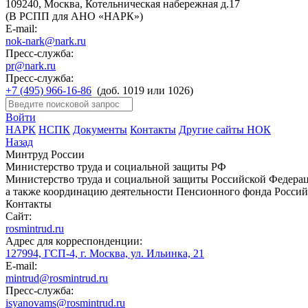
109240, Москва, Котельническая набережная д.17
(В РСПП для АНО «НАРК»)
E-mail:
nok-nark@nark.ru
Пресс-служба:
pr@nark.ru
Пресс-служба:
+7 (495) 966-16-86
(доб. 1019 или 1026)
Войти
НАРК
НСПК
Документы
Контакты
Другие сайты НОК
Назад
Минтруд России
Министерство труда и социальной защиты РФ
Министерство труда и социальной защиты Российской Федераци
а также координацию деятельности Пенсионного фонда Россий
Контакты
Сайт:
rosmintrud.ru
Адрес для корреспонденции:
127994, ГСП-4, г. Москва, ул. Ильинка, 21
E-mail:
mintrud@rosmintrud.ru
Пресс-служба:
isyanovams@rosmintrud.ru