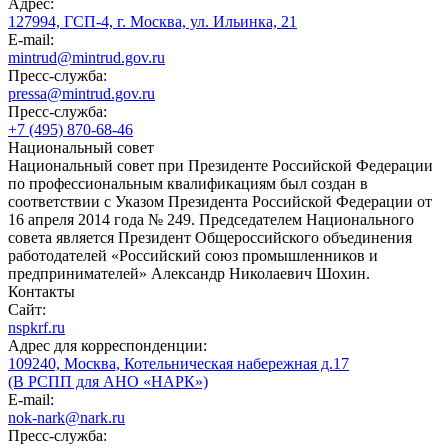
Адрес:
127994, ГСП-4, г. Москва, ул. Ильинка, 21
E-mail:
mintrud@mintrud.gov.ru
Пресс-служба:
pressa@mintrud.gov.ru
Пресс-служба:
+7 (495) 870-68-46
Национальный совет
Национальный совет при Президенте Российской Федерации
по профессиональным квалификациям был создан в
соответствии с Указом Президента Российской Федерации от
16 апреля 2014 года № 249. Председателем Национального
совета является Президент Общероссийского объединения
работодателей «Российский союз промышленников и
предпринимателей» Александр Николаевич Шохин.
Контакты
Сайт:
nspkrf.ru
Адрес для корреспонденции:
109240, Москва, Котельническая набережная д.17
(В РСПП для АНО «НАРК»)
E-mail:
nok-nark@nark.ru
Пресс-служба: