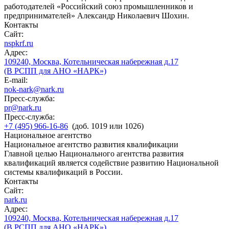
работодателей «Российский союз промышленников и
предпринимателей» Александр Николаевич Шохин.
Контакты
Сайт:
nspkrf.ru
Адрес:
109240, Москва, Котельническая набережная д.17
(В РСПП для АНО «НАРК»)
E-mail:
nok-nark@nark.ru
Пресс-служба:
pr@nark.ru
Пресс-служба:
+7 (495) 966-16-86
(доб. 1019 или 1026)
Национальное агентство
Национальное агентство развития квалификации
Главной целью Национального агентства развития
квалификаций является содействие развитию Национальной
системы квалификаций в России.
Контакты
Сайт:
nark.ru
Адрес:
109240, Москва, Котельническая набережная д.17
(В РСПП для АНО «НАРК»)