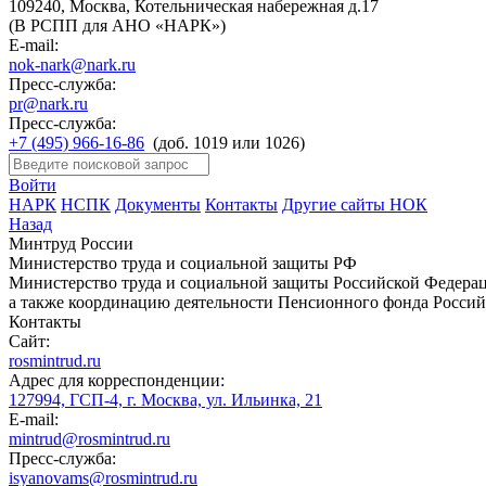
109240, Москва, Котельническая набережная д.17
(В РСПП для АНО «НАРК»)
E-mail:
nok-nark@nark.ru
Пресс-служба:
pr@nark.ru
Пресс-служба:
+7 (495) 966-16-86
(доб. 1019 или 1026)
Войти
НАРК
НСПК
Документы
Контакты
Другие сайты НОК
Назад
Минтруд России
Министерство труда и социальной защиты РФ
Министерство труда и социальной защиты Российской Федераци
а также координацию деятельности Пенсионного фонда Россий
Контакты
Сайт:
rosmintrud.ru
Адрес для корреспонденции:
127994, ГСП-4, г. Москва, ул. Ильинка, 21
E-mail:
mintrud@rosmintrud.ru
Пресс-служба:
isyanovams@rosmintrud.ru