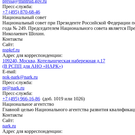
pressa@mintrud.gov.ru
Пресс-служба:
+7 (495) 870-68-46
Национальный совет
Национальный совет при Президенте Российской Федерации по
года № 249. Председателем Национального совета является П
Николаевич Шохин.
Контакты
Сайт:
nspkrf.ru
Адрес для корреспонденции:
109240, Москва, Котельническая набережная д.17
(В РСПП для АНО «НАРК»)
E-mail:
nok-nark@nark.ru
Пресс-служба:
pr@nark.ru
Пресс-служба:
+7 (495) 966-16-86
(доб. 1019 или 1026)
Национальное агентство
Главной целью Национального агентства развития квалификац
Контакты
Сайт:
nark.ru
Адрес для корреспонденции: