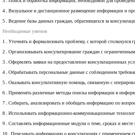
3 . Поиск и обработка информации, необходимой для проведени
4 . Визуальное и дистанционное размещение информации и пр
5 . Ведение базы данных граждан, обратившихся за консультац
Необходимые умения
1 . Уточнять и формализовать проблему, с которой столкнулся г
2 . Организовывать консультирование граждан с ограниченны
3 . Оформлять заявки на предоставление консультационных ус
4 . Обрабатывать персональные данные с соблюдением требов
5 . Оказывать консультативную помощь, связанную с опериров
6 . Применять различные методы поиска информации в инфор
7 . Собирать, анализировать и обобщать информацию по вопр
8 . Использовать информационно-коммуникационные технолог
9 . Составлять информационные модули о теме, сроках и месте
10 . Передавать информацию о консультациях с применением