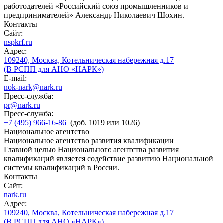
работодателей «Российский союз промышленников и
предпринимателей» Александр Николаевич Шохин.
Контакты
Сайт:
nspkrf.ru
Адрес:
109240, Москва, Котельническая набережная д.17
(В РСПП для АНО «НАРК»)
E-mail:
nok-nark@nark.ru
Пресс-служба:
pr@nark.ru
Пресс-служба:
+7 (495) 966-16-86
(доб. 1019 или 1026)
Национальное агентство
Национальное агентство развития квалификации
Главной целью Национального агентства развития
квалификаций является содействие развитию Национальной
системы квалификаций в России.
Контакты
Сайт:
nark.ru
Адрес:
109240, Москва, Котельническая набережная д.17
(В РСПП для АНО «НАРК»)