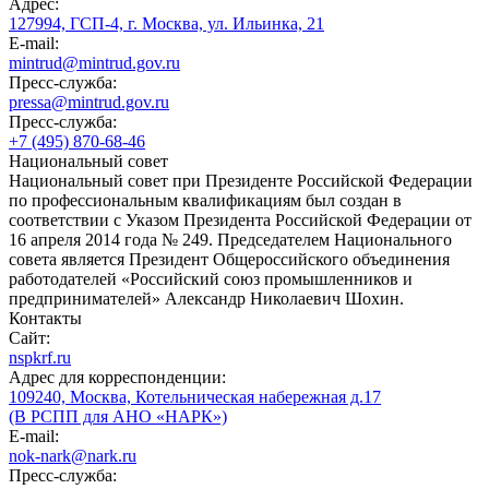
Адрес:
127994, ГСП-4, г. Москва, ул. Ильинка, 21
E-mail:
mintrud@mintrud.gov.ru
Пресс-служба:
pressa@mintrud.gov.ru
Пресс-служба:
+7 (495) 870-68-46
Национальный совет
Национальный совет при Президенте Российской Федерации
по профессиональным квалификациям был создан в
соответствии с Указом Президента Российской Федерации от
16 апреля 2014 года № 249. Председателем Национального
совета является Президент Общероссийского объединения
работодателей «Российский союз промышленников и
предпринимателей» Александр Николаевич Шохин.
Контакты
Сайт:
nspkrf.ru
Адрес для корреспонденции:
109240, Москва, Котельническая набережная д.17
(В РСПП для АНО «НАРК»)
E-mail:
nok-nark@nark.ru
Пресс-служба: