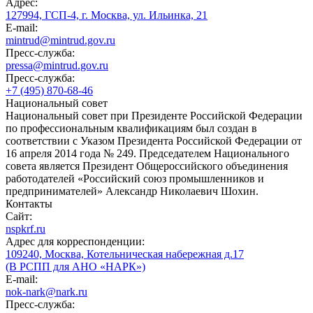
Адрес:
127994, ГСП-4, г. Москва, ул. Ильинка, 21
E-mail:
mintrud@mintrud.gov.ru
Пресс-служба:
pressa@mintrud.gov.ru
Пресс-служба:
+7 (495) 870-68-46
Национальный совет
Национальный совет при Президенте Российской Федерации
по профессиональным квалификациям был создан в
соответствии с Указом Президента Российской Федерации от
16 апреля 2014 года № 249. Председателем Национального
совета является Президент Общероссийского объединения
работодателей «Российский союз промышленников и
предпринимателей» Александр Николаевич Шохин.
Контакты
Сайт:
nspkrf.ru
Адрес для корреспонденции:
109240, Москва, Котельническая набережная д.17
(В РСПП для АНО «НАРК»)
E-mail:
nok-nark@nark.ru
Пресс-служба: