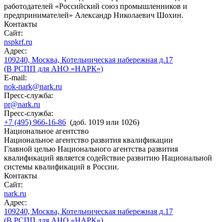
работодателей «Российский союз промышленников и
предпринимателей» Александр Николаевич Шохин.
Контакты
Сайт:
nspkrf.ru
Адрес:
109240, Москва, Котельническая набережная д.17
(В РСПП для АНО «НАРК»)
E-mail:
nok-nark@nark.ru
Пресс-служба:
pr@nark.ru
Пресс-служба:
+7 (495) 966-16-86
(доб. 1019 или 1026)
Национальное агентство
Национальное агентство развития квалификации
Главной целью Национального агентства развития
квалификаций является содействие развитию Национальной
системы квалификаций в России.
Контакты
Сайт:
nark.ru
Адрес:
109240, Москва, Котельническая набережная д.17
(В РСПП для АНО «НАРК»)