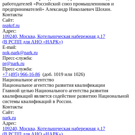
работодателей «Российский союз промышленников и
предпринимателей» Александр Николаевич Шохин.
Контакты
Сайт:
nspkrf.ru
Адрес:
109240, Москва, Котельническая набережная д.17
(В РСПП для АНО «НАРК»)
E-mail:
nok-nark@nark.ru
Пресс-служба:
pr@nark.ru
Пресс-служба:
+7 (495) 966-16-86
(доб. 1019 или 1026)
Национальное агентство
Национальное агентство развития квалификации
Главной целью Национального агентства развития
квалификаций является содействие развитию Национальной
системы квалификаций в России.
Контакты
Сайт:
nark.ru
Адрес:
109240, Москва, Котельническая набережная д.17
(В РСПП для АНО «НАРК»)