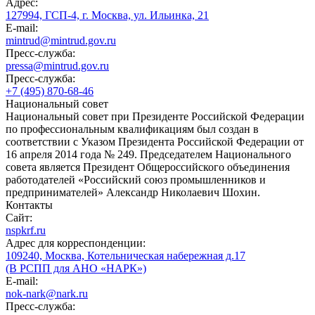
Адрес:
127994, ГСП-4, г. Москва, ул. Ильинка, 21
E-mail:
mintrud@mintrud.gov.ru
Пресс-служба:
pressa@mintrud.gov.ru
Пресс-служба:
+7 (495) 870-68-46
Национальный совет
Национальный совет при Президенте Российской Федерации
по профессиональным квалификациям был создан в
соответствии с Указом Президента Российской Федерации от
16 апреля 2014 года № 249. Председателем Национального
совета является Президент Общероссийского объединения
работодателей «Российский союз промышленников и
предпринимателей» Александр Николаевич Шохин.
Контакты
Сайт:
nspkrf.ru
Адрес для корреспонденции:
109240, Москва, Котельническая набережная д.17
(В РСПП для АНО «НАРК»)
E-mail:
nok-nark@nark.ru
Пресс-служба: